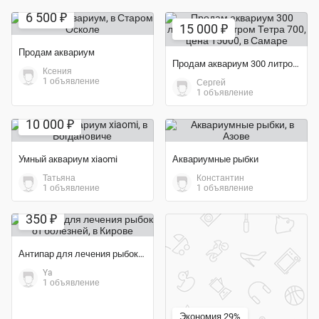
6 500 ₽
15 000 ₽
Продам аквариум
Продам аквариум 300 литров с фильтром Тетра 700, цена 15000
Ксения
1 объявление
Сергей
1 объявление
10 000 ₽
Умный аквариум xiaomi
Аквариумные рыбки
Татьяна
Константин
1 объявление
1 объявление
Экономия 36%
350 ₽
Антипар для лечения рыбок от болезней
Ya
1 объявление
Экономия 29%