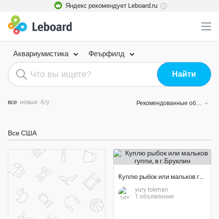
Яндекс рекомендует Leboard.ru
i
Аквариумистика
Феърфилд
все
новые
б/у
Рекомендованные объявления
Все США
Куплю рыбок или мальков гуппи
yury tokman
1 объявление