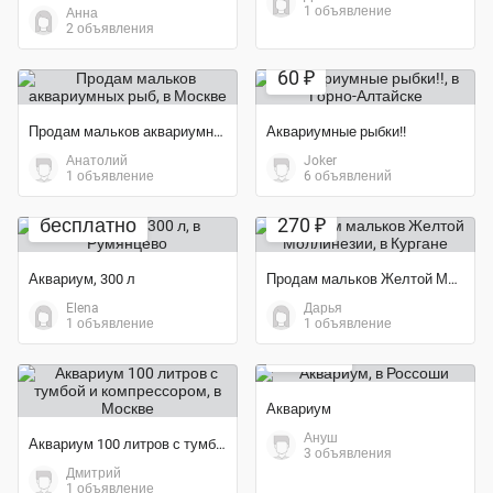
1 объявление
Анна
2 объявления
Экономия 67%
60 ₽
Продам мальков аквариумных рыб
Аквариумные рыбки!!
Анатолий
Joker
1 объявление
6 объявлений
бесплатно
270 ₽
Аквариум, 300 л
Продам мальков Желтой Моллинезии
Elena
Дарья
Экономия 50%
1 объявление
1 объявление
1 500 ₽
Аквариум
Ануш
Аквариум 100 литров с тумбой и компрессором
3 объявления
Дмитрий
1 объявление