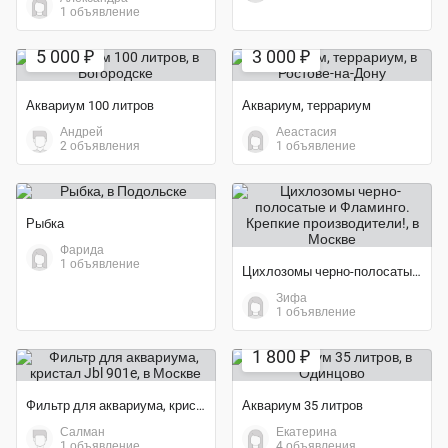
1 объявление
Экономия 40%
5 000 ₽
3 000 ₽
Аквариум 100 литров
Аквариум, террариум
Андрей
Аеастасия
2 объявления
1 объявление
Рыбка
Фарида
1 объявление
Цихлозомы черно-полосатые и Фламинго. Крепкие производители!
Зифа
1 объявление
1 800 ₽
Фильтр для аквариума, кристал Jbl 901e
Аквариум 35 литров
Салман
Екатерина
Экономия 75%
1 объявление
4 объявления