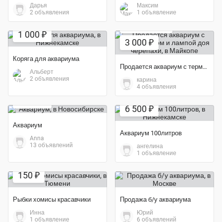
Дарья
Максим
2 объявления
1 объявление
Экономия 50%
Экономия 40%
1 000 ₽
3 000 ₽
Коряга для аквариума
Продается аквариум с термометром и лампой доя черепахи
Альберт
2 объявления
карина
4 объявления
Экономия 35%
5 000 ₽
6 500 ₽
Аквариум
Аквариум 100литров
Anna
13 объявлений
ангелина
1 объявление
150 ₽
Рыбки хомисы красавчики
Продажа б/у аквариума
Инна
Юрий
1 объявление
6 объявлений