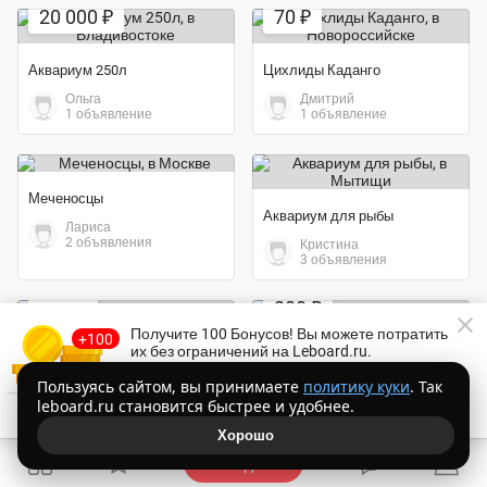
20 000 ₽
70 ₽
Аквариум 250л
Цихлиды Каданго
Ольга
Дмитрий
1 объявление
1 объявление
Меченосцы
Аквариум для рыбы
Лариса
2 объявления
Кристина
3 объявления
Экономия 56%
150 ₽
200 ₽
Получите 100 Бонусов
! Вы можете потратить
Рыбки меченосцы
их без ограничений на Leboard.ru.
Горшок для растений в аквариум
Лариса
Торопитесь!
Осталось
14:52
Пользуясь сайтом, вы принимаете
политику куки
. Так
2 объявления
Екатерина
leboard.ru становится быстрее и удобнее.
2 объявления
Получить Бонусы бесплатно
Экономия 40%
Хорошо
3 000 ₽
Подать
2 000 ₽