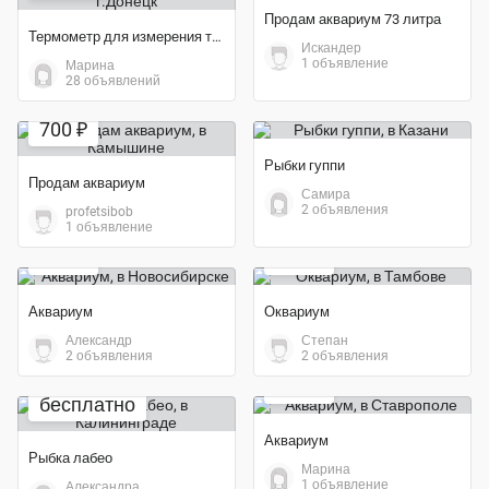
Продам аквариум 73 литра
Термометр для измерения температуры жидкости
Искандер
1 объявление
Марина
28 объявлений
Экономия 12%
700 ₽
Рыбки гуппи
Продам аквариум
Самира
2 объявления
profetsibob
Экономия 25%
1 объявление
150 ₽
600 ₽
Аквариум
Оквариум
Александр
Степан
2 объявления
2 объявления
500 ₽
бесплатно
Аквариум
Рыбка лабео
Марина
1 объявление
Александра