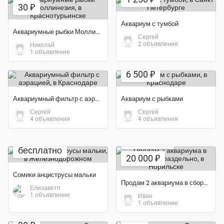
30 ₽
Аквариум с тумбой
Аквариумные рыбки Моллинезия
Сергей
2 объявления
Николай
1 объявление
6 500 ₽
Аквариумный фильтр с аэрацией
Аквариум с рыбками
Сергей
Сергей
4 объявления
4 объявления
Экономия 33%
бесплатно
20 000 ₽
Сомики анциструсы мальки
Продам 2 аквариума в сборе или раздельно
Елизаветп
1 объявление
Иван
1 объявление
30 ₽