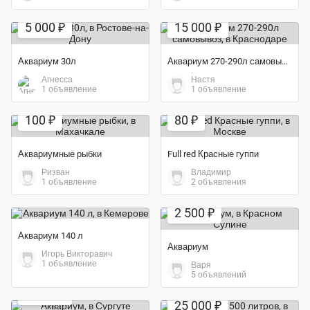
Экономия 50%
5 000 ₽
15 000 ₽
Аквариум 30л
Аквариум 270-290л самовывоз
Агнесса
Настя
1 объявление
1 объявление
Экономия 33%
100 ₽
80 ₽
Аквариумные рыбки
Full red Красные гуппи
Ризван
Владимир
1 объявление
2 объявления
2 500 ₽
Аквариум 140 л
Аквариум
Игорь Викторавич
1 объявление
Варя
5 объявлений
Экономия 69%
4 000 ₽
25 000 ₽