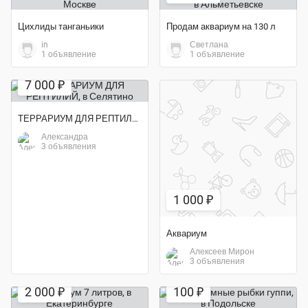
Цихлиды танганьики
Продам аквариум на 130 л
in
Светлана
1 объявление
1 объявление
Экономия 72%
7 000 ₽
ТЕРРАРИУМ ДЛЯ РЕПТИЛИЙ
Александра
3 объявления
1 000 ₽
Аквариум
Алексеев Мирон
3 объявления
Экономия 56%
Экономия 50%
2 000 ₽
100 ₽