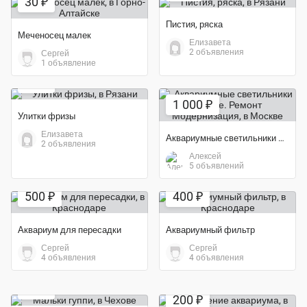
30 ₽
Пистия, ряска
Меченосец малек
Елизавета
2 объявления
Сергей
1 объявление
10 ₽
1 000 ₽
Улитки фризы
Елизавета
Аквариумные светильники любые. Ремонт Модернизация
2 объявления
Алексей
5 объявлений
500 ₽
400 ₽
Аквариум для пересадки
Аквариумный фильтр
Сергей
Сергей
4 объявления
4 объявления
Экономия 50%
Экономия 50%
30 ₽
200 ₽