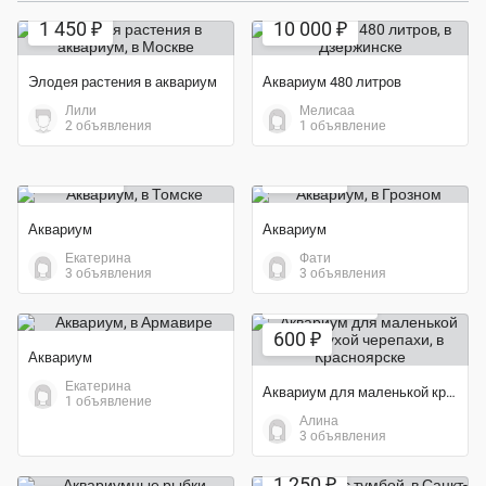
1 450 ₽
10 000 ₽
Элодея растения в аквариум
Аквариум 480 литров
Лили
Мелисаа
2 объявления
1 объявление
Экономия 20%
Экономия 13%
12 000 ₽
6 500 ₽
Аквариум
Аквариум
Екатерина
Фати
3 объявления
3 объявления
Экономия 50%
600 ₽
Аквариум
Екатерина
Аквариум для маленькой красноухой черепахи
1 объявление
Алина
3 объявления
Экономия 72%
1 250 ₽