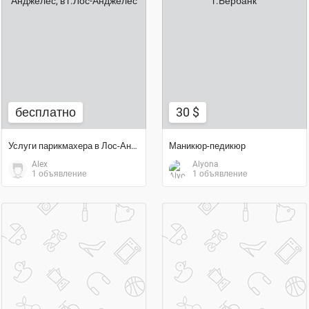
30 $
бесплатно
бесплатно
30 $
Услуги парикмахера в Лос-Анджелес
Маникюр-педикюр
Alex
Alyona
1 объявление
1 объявление
договорная цена
45 $