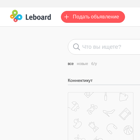
Подать
объявление
все
новые
б/у
Коннектикут
договорная цена