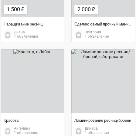
1 500 ₽
2 000 ₽
Наращивание ресниц
Сделаю самый прочный маникюр
Диана
Виктория
1 объявление
1 объявление
договорная цена
договорная цена
Красота
Ламинирование ресниц/бровей
Ангелина
Динара
1 объявление
1 объявление