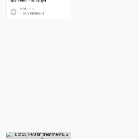
Hairdresser Brooklyn
Viktoriia
1 объявление