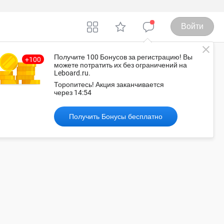
Войти
Получите 100 Бонусов
за регистрацию
! Вы
можете потратить их без ограничений на
Leboard.ru.
еърфилд
Торопитесь!
Акция заканчивается
через
14:53
Рекомендованные объявления
Получить Бонусы бесплатно