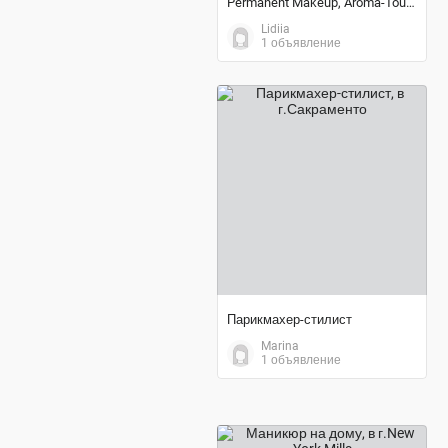
Permanent Makeup, Aroma-Touch
Lidiia
1 объявление
договорная цена
Парикмахер-стилист
Marina
1 объявление