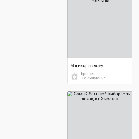
договорная цена
Маникюр на дому
Кристина
1 объявление
3 $