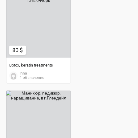
80 $
80 $
Botox, keratin treatments
Inna
1 объявление
45 $