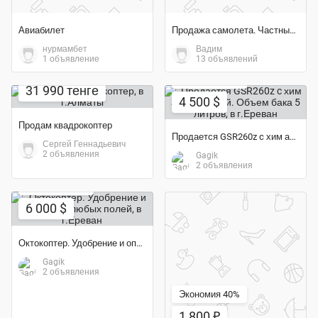
Авиабилет
Продажа самолета. Частный легкомоторный самолёт
нурмамбет
Вадим
1 объявление
13 объявлений
Экономия 44%
31 990 тенге
4 500 $
Продам квадрокоптер
Продается GSR260z c хим аппаратурой. Объем бака 5 литров
Сергей Геннадьевич
2 объявления
Gagik
2 объявления
Экономия 57%
6 000 $
Октокоптер. Удобрение и опиление любых полей
Gagik
2 объявления
Экономия 40%
1 800 ₽