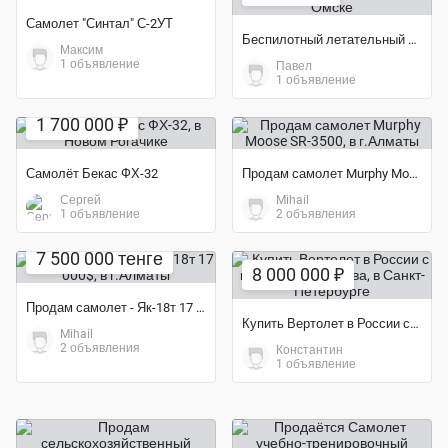
Самолет "Синтал" С-2УТ
Беспилотный летательный аппарат ZALA 421-16EM
Максим
1 объявление
Павел
1 объявление
1 700 000 ₽
Самолёт Бекас ФХ-32
Продам самолет Murphy Moose SR-3500
Сергей
Mihail
1 объявление
2 объявления
7 500 000 тенге
8 000 000 ₽
Продам самолет - Як-18т 17 000$
Купить Вертолет в России с гарантией качества
Mihail
2 объявления
Константин
1 объявление