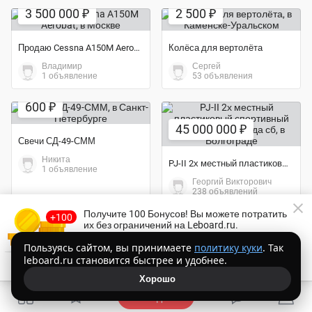
3 500 000 ₽
2 500 ₽
Продаю Cessna A150M Aerobat
Колёса для вертолёта
Владимир
Сергей
1 объявление
53 объявления
Экономия 40%
600 ₽
45 000 000 ₽
Свечи СД-49-СММ
Никита
PJ-II 2х местный пластиковый спортивный самолет 2018 года сб
1 объявление
Георгий Викторович
238 объявлений
Получите 100 Бонусов
! Вы можете потратить
их без ограничений на Leboard.ru.
Торопитесь!
Осталось
14:52
Пользуясь сайтом, вы принимаете
политику куки
. Так
leboard.ru становится быстрее и удобнее.
Получить Бонусы бесплатно
Хорошо
Подать