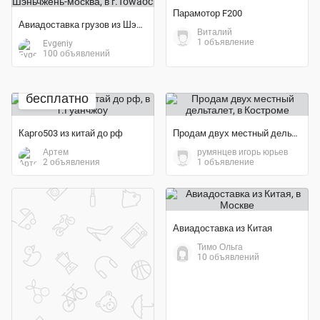
Парамотор F200
Авиадоставка грузов из Шэньчжень-москва
Виталий
1 объявление
Evgeniy
100 объявлений
бесплатно
Карго503 из китай до рф
Продам двух местный дельталет
Артем
румянцев игорь юрьев
2 объявления
1 объявление
Авиадоставка из Китая
Тимо Ольга
10 объявлений