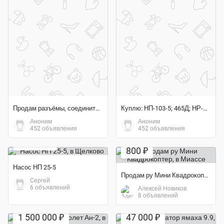
Продам разъёмы, соединители ША; ШП; ШПЛМ; ШР; ШРА; ШРАП; ШРГ
Куплю: НП-103-5; 465Д; НР-01ЮА; КЭ-68; ГТ60ПЧ6А; 11ТФ30СМ-0;
Аноним
Аноним
Экономия 16%
452 объявления
452 объявления
Экономия 33%
27 000 ₽
800 ₽
Насос НП 25-5
Продам ру Мини Квадрокоптер
Cергей
6 объявлений
Алексей Новиков
8 объявлений
Экономия 61%
1 500 000 ₽
47 000 ₽