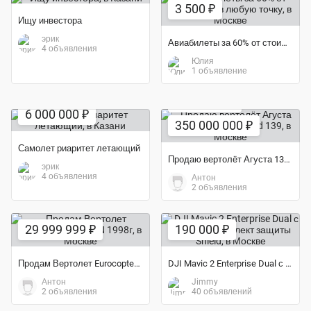
3 500 ₽
Ищу инвестора
эрик
Авиабилеты за 60% от стоимости в любую точку
4 объявления
Юлия
1 объявление
Экономия 90%
Экономия 30%
6 000 000 ₽
350 000 000 ₽
Самолет риаритет летающий
Продаю вертолёт Агуста 139 Agusta Westland 139
эрик
4 объявления
Антон
2 объявления
29 999 999 ₽
190 000 ₽
Продам Вертолет Eurocopter AS355N 1998г
DJI Mavic 2 Enterprise Dual с базовым комплект защиты Shield
Антон
Jimmy
2 объявления
40 объявлений