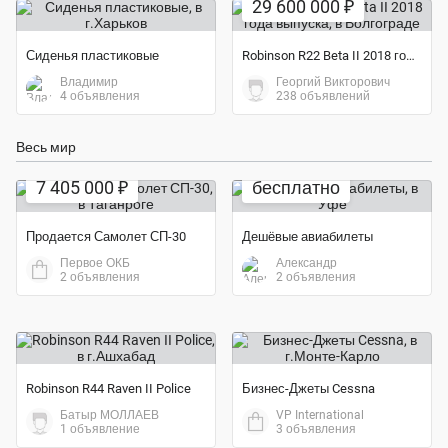
29 600 000 ₽
Сиденья пластиковые
Robinson R22 Beta II 2018 года выпуска
Владимир
Георгий Викторович
4 объявления
238 объявлений
Весь мир
7 405 000 ₽
бесплатно
Продается Самолет СП-30
Дешёвые авиабилеты
Первое ОКБ
Александр
2 объявления
2 объявления
Robinson R44 Raven II Police
Бизнес-Джеты Cessna
Батыр МОЛЛАЕВ
VP International
1 объявление
3 объявления