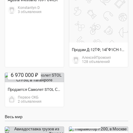
Konstantyn D
3 объявления
Продам Д-12ТФ; 14ГФ1СН-1; ГА133-100-2К; ГА144; БЗУ-376СБ
АлексейПромзип
128 объявлений
6 970 000 ₽
Продается Самолет STOL СП-30
Первое ОКБ
2 объявления
Весь мир
250 000 ₽