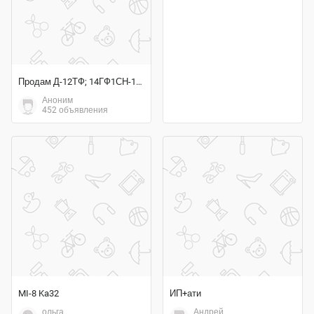
Продам Д-12ТФ; 14ГФ1СН-1; ГА133-100-2К; ГА144; БЗУ-376СБ;
Аноним
452 объявления
MI-8 Ka32
ИП+ати
ольга
Андрей