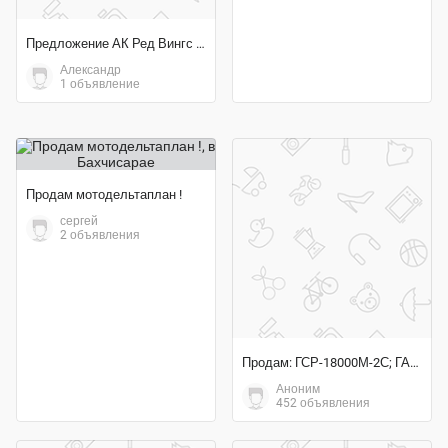
Предложение АК Ред Вингс выполнение грузового чартера
Александр
1 объявление
Продам мотодельтаплан !
сергей
2 объявления
Продам: ГСР-18000М-2С; ГА133-100-1К; ЭМТ-231А; 772Д; ЭК-69
Аноним
452 объявления