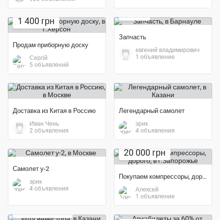
100 ₽
1 400 грн
Запчасть
Продам приборную доску
евгений владимирович
1 объявление
Сергiй
5 объявлений
Доставка из Китая в Россию
Легендарный самолет
Иван Чень
эрик
2 объявления
4 объявления
20 000 грн
Самолет у-2
Покупаем компрессоры, дорого
эрик
4 объявления
Алексей
1 объявление
60 000 000 ₽