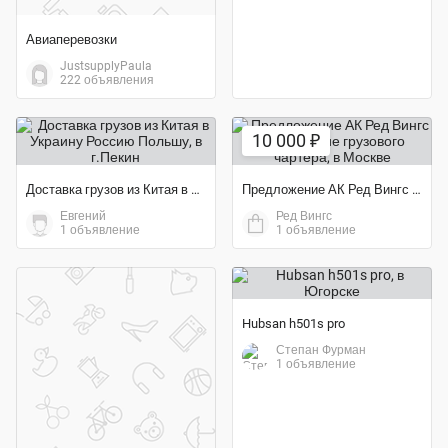
Авиаперевозки
JustsupplyPaula
222 объявления
10 000 ₽
Доставка грузов из Китая в Украину Россию Польшу
Предложение АК Ред Вингс выполнение грузового чартера
Евгений
Ред Вингс
1 объявление
1 объявление
Hubsan h501s pro
Степан Фурман
1 объявление