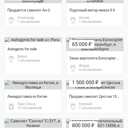
Продается самолет Ан-2
Лодочный матор ямаха 9.9
Александр
Артем
1 объявление
1 объявление
65 000 ₽
Autogyros for sale
Salina
Заказ вертолета Eurocopter AS350 Екатеринбург
1 объявление
Фёдор
4 объявления
Экономия 12%
1 500 000 ₽
Авиадоставка из Китая
Продам самолет Цессна 150М
Тимо Ольга
Евгений
10 объявлений
1 объявление
Экономия 84%
800 000 ₽