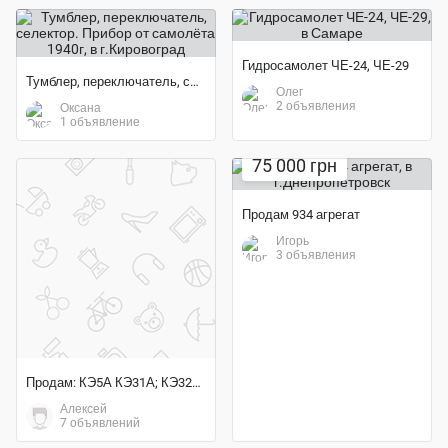
Гидросамолет ЧЕ-24, ЧЕ-29
Тумблер, переключатель, селектор. Прибор от самолёта 1940г
Олег
2 объявления
Оксана
1 объявление
75 000 грн
Продам 934 агрегат
Игорь
3 объявления
Продам: КЭ5А КЭ31А; КЭ32А; КЭ42А; КЭ52-2; КЭ54-2;
Алексей
7 объявлений
Экономия 69%