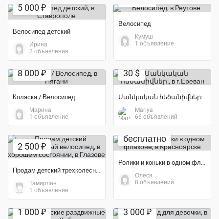
5 000 ₽
Велосипед
Велосипед детский
Кумуш
1 объявление
Ирина
2 объявления
8 000 ₽
30 $
Коляска / Велосипед
Մանկական հեծանիվներ:
Марина
Mariya
1 объявление
66 объявлений
бесплатно
2 500 ₽
Ролики и коньки в одном флаконе
Продам детский трехколесный велосипед, в хорошем состоянии
Олеся
8 объявлений
Тамирлан
1 объявление
Экономия 73%
1 000 ₽
3 000 ₽