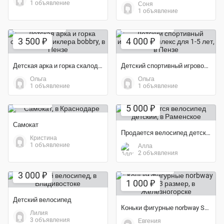
1 объявление
Соня
1 объявление
Экономия 50%
Экономия 71%
3 500 ₽
4 000 ₽
Детская арка и горка скалодром Пиклера bobbry
Детский спортивный игровой комплекс для 1-5 лет
Ольга
Ольга
Экономия 75%
1 объявление
1 объявление
2 500 ₽
5 000 ₽
Самокат
Продается велосипед детский
Кристина
1 объявление
Алла
2 объявления
Экономия 50%
Экономия 72%
3 000 ₽
1 000 ₽
Детский велосипед
Коньки фигурные norbway Sofia 33 размер
Лилия
3 объявления
Евгения