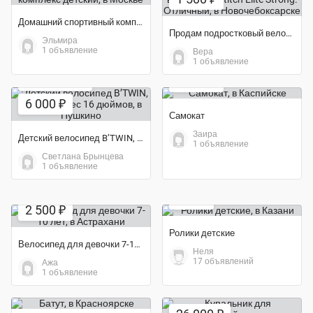
Домашний спортивный комплекс детский
Продам подростковый велосипед Stitch Elite Strong. Отличный
Эльмира
1 объявление
Вера
Экономия 71%
1 объявление
1 000 ₽
Экономия 50%
6 000 ₽
Самокат
Заира
Детский велосипед B’TWIN, размер колес 16 дюймов
1 объявление
Светлана Брынцева
1 объявление
Экономия 88%
Экономия 88%
600 ₽
2 500 ₽
Ролики детские
Велосипед для девочки 7-10 лет
Неля
17 объявлений
Ажа
1 объявление