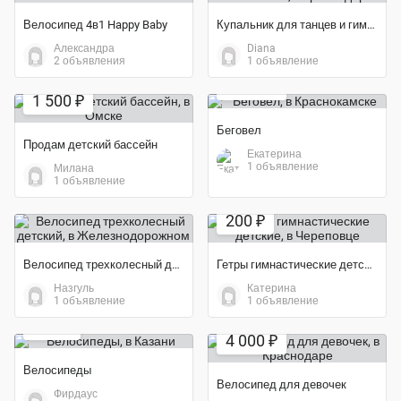
Велосипед 4в1 Happy Baby
Купальник для танцев и гимнастики
Александра
Diana
Экономия 70%
2 объявления
1 объявление
Экономия 25%
1 500 ₽
1 500 ₽
Беговел
Продам детский бассейн
Екатерина
1 объявление
Милана
1 объявление
200 ₽
Велосипед трехколесный детский
Гетры гимнастические детские
Назгуль
Катерина
1 объявление
1 объявление
Экономия 44%
900 ₽
4 000 ₽
Велосипеды
Велосипед для девочек
Фирдаус