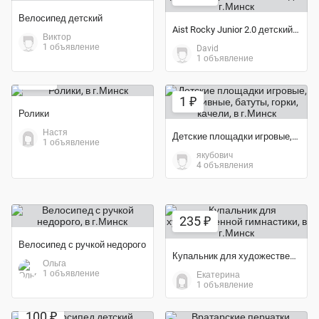
Велосипед детский
Aist Rocky Junior 2.0 детский горный велосипед
Виктор
1 объявление
David
1 объявление
50 ₽
1 ₽
Ролики
Настя
Детские площадки игровые, спортивные, батуты, горки, качели
1 объявление
якубович
4 объявления
235 ₽
Велосипед с ручкой недорого
Купальник для художественной гимнастики
Ольга
1 объявление
Екатерина
1 объявление
100 ₽