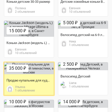
Коньки детские 30-33 размер
Детские хоккейные коньки Bauer
Полина
Евгения
2 объявления
10 объявлений
5 000 ₽
15 000 ₽
Велосипед детский на 6-9 лет
Ника
Коньки Jackson (модель L) + лезвия Mirage Ultima в комплекте
1 объявление
Евгения
10 объявлений
Экономия 58%
2 500 ₽
35 000 ₽
Велосипед Детский
Продаю купальник для художественной гимнастики
Liana
1 объявление
Ульяна
1 объявление
10 000 ₽
14 000 ₽