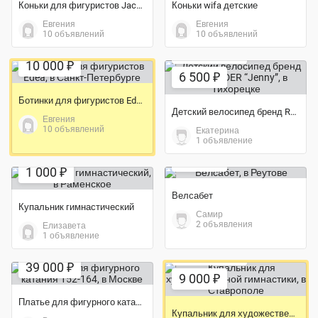
Коньки для фигуристов Jackson
Коньки wifa детские
Евгения
Евгения
10 объявлений
10 объявлений
Экономия 57%
10 000 ₽
6 500 ₽
Ботинки для фигуристов Edea
Детский велосипед бренд ROYALRIDER “Jenny”
Евгения
10 объявлений
Екатерина
1 объявление
Экономия 44%
3 500 ₽
1 000 ₽
Велсабет
Купальник гимнастический
Самир
2 объявления
Елизавета
1 объявление
Экономия 40%
39 000 ₽
9 000 ₽
Платье для фигурного катания 152-164
Купальник для художественной гимнастики