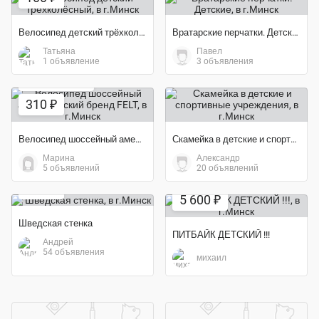
Велосипед детский трёхколёсный
Вратарские перчатки. Детские
Татьяна
Павел
1 объявление
3 объявления
Экономия 30%
310 ₽
Велосипед шоссейный американский бренд FELT
Скамейка в детские и спортивные учреждения
Марина
Александр
Экономия 18%
5 объявлений
20 объявлений
Экономия 25%
129 ₽
5 600 ₽
Шведская стенка
ПИТБАЙК ДЕТСКИЙ !!!
Андрей
54 объявления
михаил