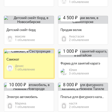
1 объявление
4 500 ₽
Детский скейт борд
Продам велик
максим
Анастасия
Экономия 48%
1 объявление
2 объявления
Экономия 64%
13 000 ₽
1 000 ₽
Самокат
Форма для занятий каратэ
Денис
1 объявление
Юлия
3 объявления
Экономия 73%
10 000 ₽
8 000 ₽
Электро автомобиль
Платье для фигурного катания
Марина
настя
1 объявление
2 объявления
Экономия 38%