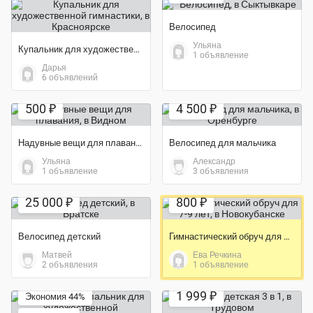
Велосипед
Ульяна
Купальник для художественной гимнастики
1 объявление
Дарья
6 объявлений
500 ₽
4 500 ₽
Надувные вещи для плавания
Велосипед для мальчика
Ульяна
Александр
1 объявление
3 объявления
25 000 ₽
800 ₽
Велосипед детский
Гимнастический обруч для 7-9 лет
Матвей
Ева Речкина
2 объявления
1 объявление
Экономия 60%
1 999 ₽
Экономия 44%