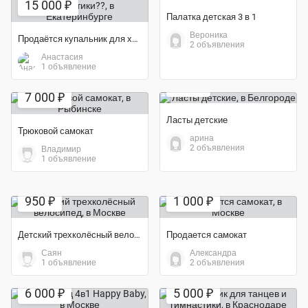
15 000 ₽
Палатка детская 3 в 1
Вероника
Продаётся купальник для художественной гимнастики??
2 объявления
Анастасия
Экономия 72%
1 объявление
Экономия 22%
700 ₽
7 000 ₽
Ласты детские
Трюковой самокат
арина
2 объявления
Владимир
1 объявление
Экономия 50%
950 ₽
1 000 ₽
Детский трехколёсный велосипед
Продается самокат
Саян
Александра
1 объявление
2 объявления
Экономия 50%
Экономия 50%
6 000 ₽
5 000 ₽