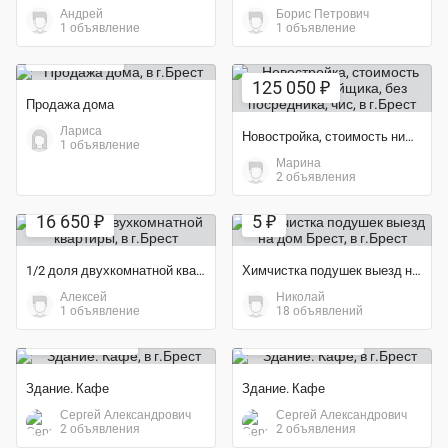
Андрей
Борис Петрович
Экономия 6%
1 объявление
1 объявление
490 000 ₽
125 050 ₽
Продажа дома
Лариса
Новостройка, стоимость ниже застройщика, без посредника, чис
1 объявление
Марина
2 объявления
16 650 ₽
5 ₽
1/2 доля двухкомнатной квартиры
Химчистка подушек выезд на дом Брест
Алексей
Николай
1 объявление
18 объявлений
1 800 000 ₽
74 500 000 ₽
Здание. Кафе
Здание. Кафе
Сергей Александрович
Сергей Александрович
2 объявления
2 объявления