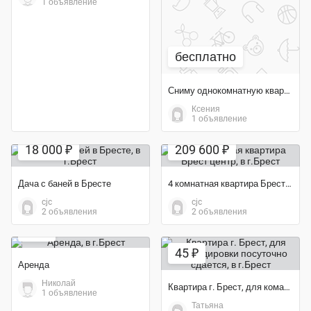
1 объявление
бесплатно
Сниму однокомнатную квартиру, или комнату недорого
Ксения
1 объявление
18 000 ₽
209 600 ₽
Дача с баней в Бресте
4 комнатная квартира Брест центр
cjc
cjc
2 объявления
2 объявления
47 ₽
45 ₽
Аренда
Николай
Квартира г. Брест, для командировки посуточно сдается
1 объявление
Татьяна