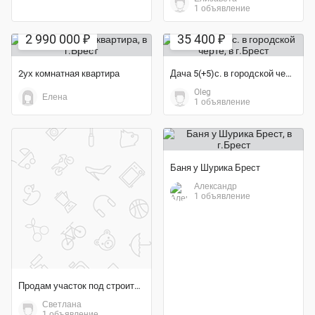
1 объявление
2 990 000 ₽
35 400 ₽
2ух комнатная квартира
Дача 5(+5)с. в городской черте
Oleg
Елена
1 объявление
Баня у Шурика Брест
Александр
1 объявление
Продам участок под строительство
Светлана
1 объявление