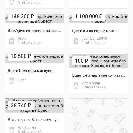
3 объявления
148 200 ₽
1 100 000 ₽
Дом/дача из керамического кирпича
Дом в живописном месте
Анна
Tachtyana8019
1 объявление
1 объявление
10 500 ₽
180 ₽
Дом в Беловежской пуще
Сдается отдельная комната с проживанием без хозяев в 3-ех ко
Олег
Александр
1 объявление
38 740 ₽
В частную собственность уголок природы Беловежской пущи
Александр
8 объявлений