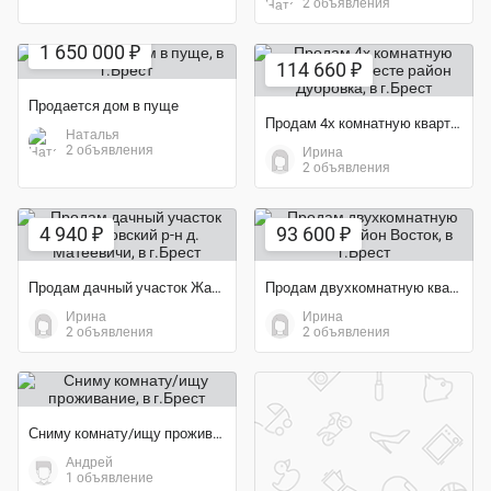
2 объявления
1 650 000 ₽
114 660 ₽
Продается дом в пуще
Продам 4х комнатную квартиру в Бресте район Дубровка
Наталья
2 объявления
Ирина
2 объявления
4 940 ₽
93 600 ₽
Продам дачный участок Жабинковский р-н д. Матеевичи
Продам двухкомнатную квартиру район Восток
Ирина
Ирина
2 объявления
2 объявления
Сниму комнату/ищу проживание
Андрей
1 объявление