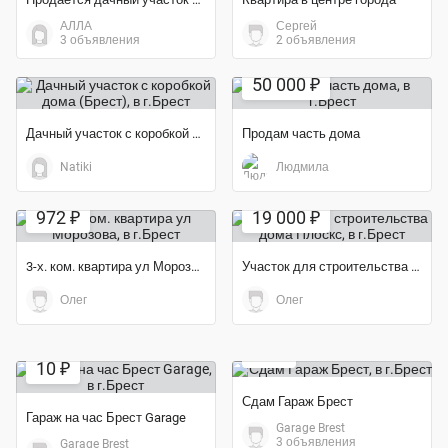
АЛЛА
Сергей
3 объявления
2 объявления
50 000 ₽
Дачный участок с коробкой дома (Брест)
Продам часть дома
Natiki
Людмила
972 ₽
19 000 ₽
3-х. ком. квартира ул Морозова
Участок для строительства дома Плоскс
Олег
Олег
10 ₽
10 ₽
Сдам Гараж Брест
Гараж на час Брест Garage
Garage Brest
3 объявления
Garage Brest