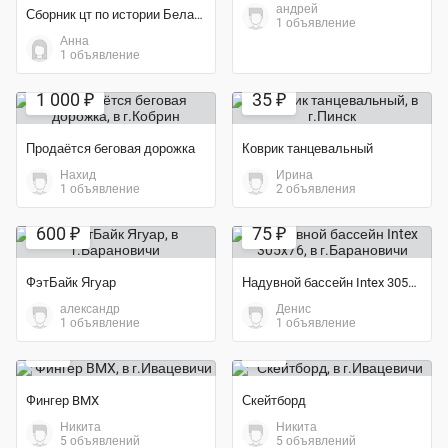
андрей
Сборник цт по истории Беларуси 2012-2016 гг
1 объявление
Анна
1 объявление
Экономия 30%
1 000 ₽
35 ₽
Продаётся беговая дорожка
Коврик танцевальный
Нахид
Ирина
1 объявление
2 объявления
Экономия 25%
Экономия 50%
600 ₽
75 ₽
ФэтБайк Ягуар
Надувной бассейн Intex 305x76
александр
Денис
Экономия 40%
Экономия 60%
1 объявление
1 объявление
3 ₽
2 ₽
Фингер BMX
Скейтборд
Никита
Никита
Экономия 60%
5 объявлений
5 объявлений