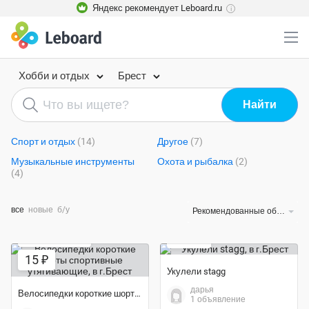
Яндекс рекомендует Leboard.ru
i
Хобби и отдых
Брест
Спорт и отдых
(14)
Другое
(7)
Музыкальные инструменты
Охота и рыбалка
(2)
(4)
все
новые
б/у
Рекомендованные объявления
Экономия 33%
100 ₽
Экономия 25%
15 ₽
Укулели stagg
дарья
Велосипедки короткие шорты спортивные утягивающие
1 объявление