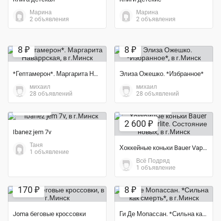
Марина
Марина
2 объявления
2 объявления
8 ₽
8 ₽
*Гептамерон*. Маргарита Наваррская
Элиза Ожешко. *Избранное*
михаил
михаил
28 объявлений
28 объявлений
1 200 ₽
Экономия 16%
2 600 ₽
Ibanez jem 7v
Таня
Хоккейные коньки Bauer Vapor Hyp2rlite. Состояние новых
1 объявление
Всё Подряд
1 объявление
Экономия 26%
170 ₽
8 ₽
Joma беговые кроссовки
Ги Де Мопассан. *Сильна как смерть*