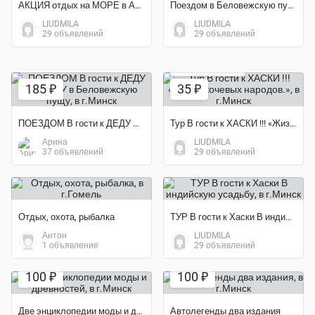
АКЦИЯ отдых на МОРЕ в Абхазии!!!-ребенок бесплатно! Автобус
Поездом в Беловежскую пущу в страну чуде!!!
LIUDMILA
LIUDMILA
29 объявлений
29 объявлений
Экономия 36%
185 ₽
35 ₽
ПОЕЗДОМ В гости к ДЕДУ МОРОЗУ в Беловежскую пущу
Тур В гости к ХАСКИ !!! «Жизнь кочевых народов.»
Арина
LIUDMILA
37 объявлений
29 объявлений
Отдых, охота, рыбалка
ТУР В гости к Хаски В индийскую усадьбу
Антон
LIUDMILA
1 объявление
29 объявлений
100 ₽
100 ₽
Две энциклопедии моды и древностей
Автолегенды два издания