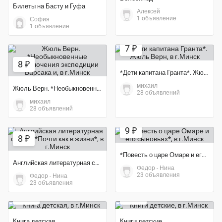
Билеты на Басту и Гуфа
Алексей
1 объявление
София
1 объявление
7 ₽
8 ₽
*Дети капитана Гранта*. Жюль Верн
михаил
Жюль Верн. *Необыкновенные приключения экспедиции Барсака и
28 объявлений
михаил
28 объявлений
9 ₽
8 ₽
*Повесть о царе Омаре и его сыновьях*
Английская литературная сказка. *Почти как в жизни*
Федор - Нина
23 объявления
Федор - Нина
23 объявления
20 ₽
10 ₽
Книга детская
Книги детские