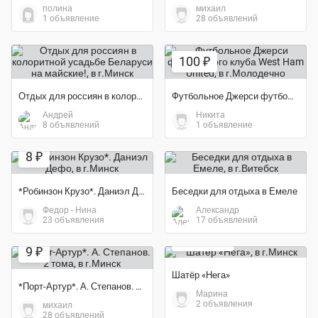
полина
михаил
1 объявление
28 объявлений
100 ₽
Отдых для россиян в колоритной усадьбе Беларуси на майские!
Футбольное Джерси футбольного клуба West Ham United
Андрей
Никита
8 объявлений
1 объявление
8 ₽
*Робинзон Крузо*. Даниэл Дефо
Беседки для отдыха в Емеле
Федор - Нина
Александр
23 объявления
17 объявлений
35 000 ₽
9 ₽
Шатёр «Нега»
*Порт-Артур*. А. Степанов. 2 тома
Марина
2 объявления
михаил
28 объявлений