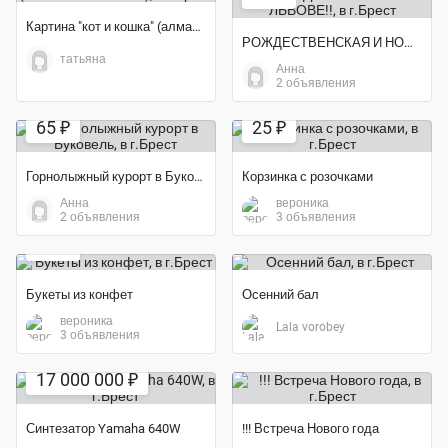
Картина "кот и кошка" (алмазная мозаика)
РОЖДЕСТВЕНСКАЯ И НОВОГОДНЯЯ СКАЗКА ВО ЛЬВОВЕ!!
татьяна
Анна
2 объявления
Экономия 35%
65 ₽
25 ₽
Горнолыжный курорт в Буковель
Корзинка с розочками
Анна
вероника
Экономия 50%
2 объявления
3 объявления
20 ₽
Букеты из конфет
Осенний бал
вероника
Lala vorobey
3 объявления
Экономия 21%
17 000 000 ₽
Синтезатор Yamaha 640W
!!! Встреча Нового года