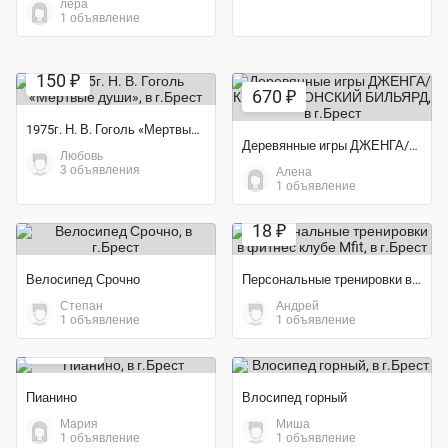
лера
1 объявление
Экономия 25%
150 ₽
670 ₽
1975г. Н. В. Гоголь «Мертвые души»
Деревянные игры ДЖЕНГА/КИКЕР/ЯПОНСКИЙ БИЛЬЯРД
Любовь
3 объявления
Алена
1 объявление
Экономия 10%
18 ₽
Велосипед Срочно
Персональные тренировки в фитнес клубе Mfit
Степан
Андрей
1 объявление
1 объявление
2 000 ₽
Пианино
Влосипед горный
Мария
Миша
Экономия 30%
1 объявление
1 объявление