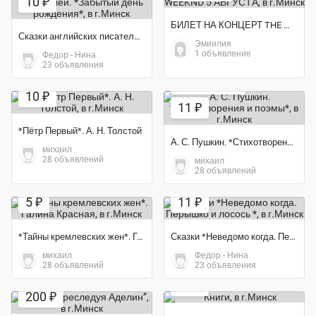
10 ₽
БИЛЕТ НА КОНЦЕРТ THE WEEKND 5 АВГУСТА
Сказки английских писателей. *Забытый день рождения*
Эмиилия
1 объявление
Федор - Нина
23 объявления
Экономия 39%
10 ₽
11 ₽
*Пётр Первый*. А. Н. Толстой
А. С. Пушкин. *Стихотворения и поэмы*
михаил
28 объявлений
михаил
28 объявлений
5 ₽
11 ₽
*Тайны кремлевских жен*. Галина Красная
Сказки *Неведомо когда. Перышко и лосось *
михаил
Федор - Нина
Экономия 25%
28 объявлений
23 объявления
Экономия 33%
15 ₽
200 ₽