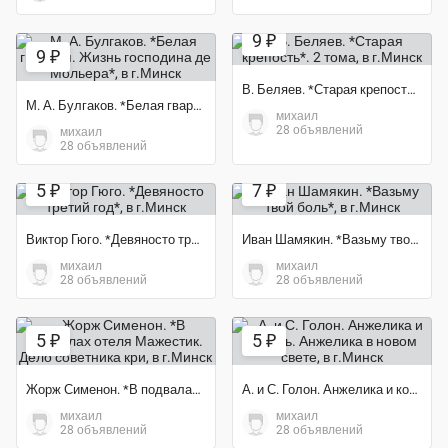
9 ₽
9 ₽
В. Беляев. *Старая крепость*. 2 тома
М. А. Булгаков. *Белая гвардия. Жизнь господина де Мольера*
михаил
28 объявлений
михаил
28 объявлений
5 ₽
7 ₽
Виктор Гюго. *Девяносто третий год*
Иван Шамякин. *Вазьму твой боль*
михаил
михаил
28 объявлений
28 объявлений
5 ₽
5 ₽
Жорж Сименон. *В подвалах отеля Мажестик. Дело советника кри
А. и С. Голон. Анжелика и король. Анжелика в новом свете
михаил
михаил
28 объявлений
28 объявлений