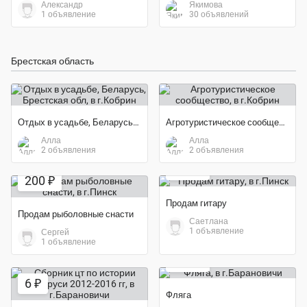
Александр
Якимова
1 объявление
30 объявлений
Брестская область
Отдых в усадьбе, Беларусь, Брестская обл
Агротуристическое сообщество
Алла
Алла
2 объявления
2 объявления
Экономия 60%
150 ₽
200 ₽
Продам гитару
Продам рыболовные снасти
Саетлана
1 объявление
Сергей
1 объявление
100 ₽
6 ₽
Фляга