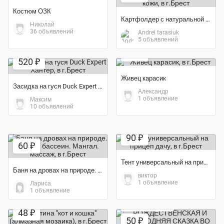
Костюм ОЗК
Картфолдер с натуральной кожи
Николай
36 объявлений
Andrei tarasiuk
5 объявлений
15 ₽
520 ₽
Живец карасик
Засидка на гуся Duck Expert Хантер
Александр
1 объявление
Максим
10 объявлений
90 ₽
60 ₽
Тент универсальный на прицеп дачу
Баня на дровах на природе. Летний бассеин. Мангал. массаж
виктор
1 объявление
Лариса
1 объявление
Экономия 29%
48 ₽
50 ₽