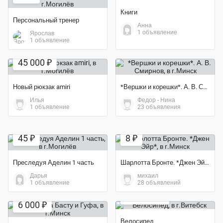
Книги
Персональный тренер
Анна
1 объявление
Ярослав
1 объявление
Экономия 47%
45 000 ₽
Новый рюкзак amiri
*Вершки и корешки*. А. В. Смирнов
Илья
Федор - Нина
1 объявление
23 объявления
Экономия 44%
45 ₽
8 ₽
Преследуя Аделин 1 часть
Шарлотта Бронте. *Джен Эйр*
Дарья
михаил
1 объявление
28 объявлений
Экономия 40%
200 000 ₽
6 000 ₽
Велосипед