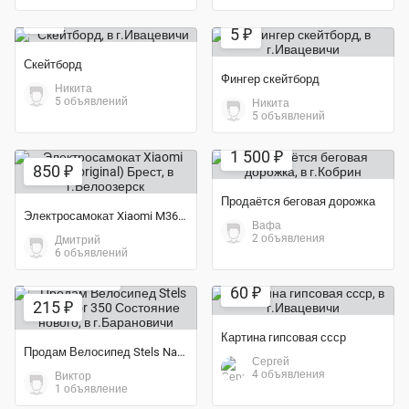
Экономия 58%
4 ₽
5 ₽
Скейтборд
Фингер скейтборд
Никита
5 объявлений
Никита
5 объявлений
1 500 ₽
850 ₽
Продаётся беговая дорожка
Электросамокат Xiaomi M365 (original) Брест
Вафа
2 объявления
Дмитрий
6 объявлений
Экономия 37%
60 ₽
215 ₽
Картина гипсовая ссср
Продам Велосипед Stels Navigator 350 Состояние нового
Сергей
4 объявления
Виктор
1 объявление