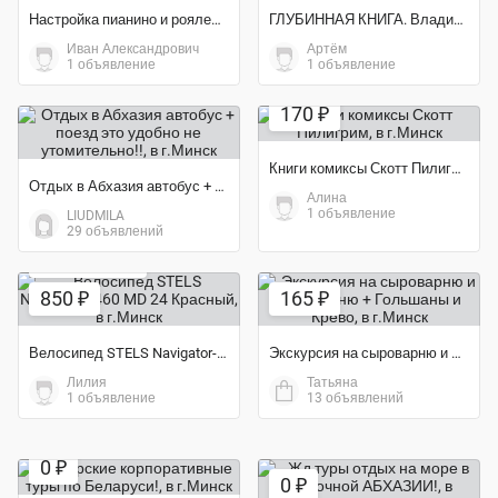
Настройка пианино и роялей, ремонт, реставрация
ГЛУБИННАЯ КНИГА. Владимир Пятибрат [ПОЛНАЯ ВЕРСИЯ]
Иван Александрович
Артём
1 объявление
1 объявление
Экономия 43%
170 ₽
Книги комиксы Скотт Пилигрим
Отдых в Абхазия автобус + поезд это удобно не утомительно!!
Алина
1 объявление
LIUDMILA
29 объявлений
Экономия 13%
850 ₽
165 ₽
Велосипед STELS Navigator-460 MD 24 Красный
Экскурсия на сыроварню и пивоварню + Гольшаны и Крево
Лилия
Татьяна
1 объявление
13 объявлений
0 ₽
0 ₽