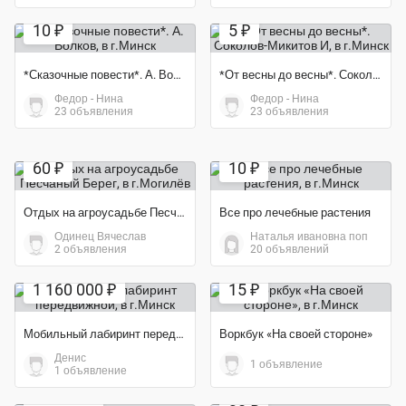
10 ₽
5 ₽
*Сказочные повести*. А. Волков
*От весны до весны*. Соколов-Микитов И
Федор - Нина
Федор - Нина
23 объявления
23 объявления
60 ₽
10 ₽
Отдых на агроусадьбе Песчаный Берег
Все про лечебные растения
Одинец Вячеслав
Наталья ивановна поп
2 объявления
20 объявлений
1 160 000 ₽
15 ₽
Мобильный лабиринт передвижной
Воркбук «На своей стороне»
Денис
1 объявление
Экономия 30%
1 объявление
Экономия 54%
35 000 ₽