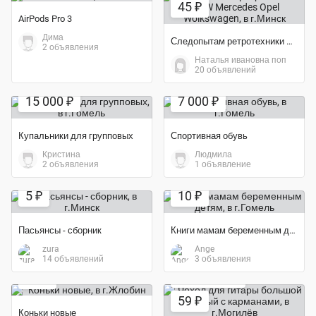
45 ₽
AirPods Pro 3
Дима
Следопытам ретротехники BMW Mercedes Opel Wolkswagen
2 объявления
Наталья ивановна поп
20 объявлений
15 000 ₽
7 000 ₽
Купальники для групповых
Спортивная обувь
Кристина
Людмила
2 объявления
1 объявление
Экономия 75%
5 ₽
10 ₽
Пасьянсы - сборник
Книги мамам беременным детям
zura
Ange
14 объявлений
3 объявления
80 ₽
Экономия 34%
59 ₽
Коньки новые