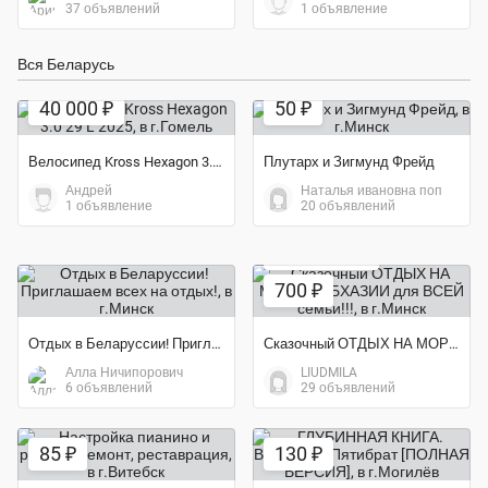
37 объявлений
1 объявление
Вся Беларусь
Экономия 24%
40 000 ₽
50 ₽
Велосипед Kross Hexagon 3.0 29 L 2025
Плутарх и Зигмунд Фрейд
Андрей
Наталья ивановна поп
1 объявление
20 объявлений
Экономия 22%
700 ₽
Отдых в Беларуссии! Приглашаем всех на отдых!
Сказочный ОТДЫХ НА МОРЕ В АБХАЗИИ для ВСЕЙ семьи!!!
Алла Ничипорович
LIUDMILA
6 объявлений
29 объявлений
85 ₽
130 ₽