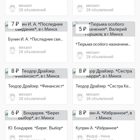
михаил
михаил
28 объявлений
28 объявлений
7 ₽
5 ₽
Бунин И. А. *Последнее свидание*
*Тюрьма особого назначения*. Валерий Горшков
михаил
28 объявлений
михаил
28 объявлений
8 ₽
8 ₽
Теодор Драйзер. *Финансист*
Теодор Драйзер. *Сестра Керри*
михаил
михаил
28 объявлений
28 объявлений
6 ₽
8 ₽
Ю. Бондарев. *Берег. Выбор*
Куприн А. *Избранное*
михаил
Федор - Нина