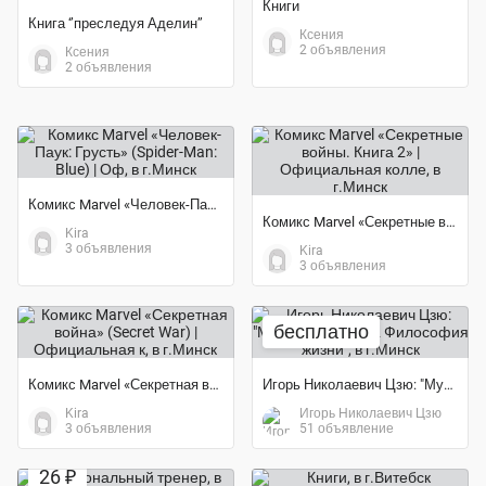
Книги
Книга ‘’преследуя Аделин’’
Ксения
2 объявления
Ксения
2 объявления
Комикс Marvel «Человек-Паук: Грусть» (Spider-Man: Blue) | Оф
Комикс Marvel «Секретные войны. Книга 2» | Официальная колле
Kira
3 объявления
Kira
3 объявления
бесплатно
Комикс Marvel «Секретная война» (Secret War) | Официальная к
Игорь Николаевич Цзю: "Мудрость Книга 2 Философия жизни"
Kira
Игорь Николаевич Цзю
3 объявления
51 объявление
26 ₽