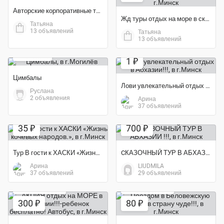
Авторские корпоративные туры по Беларуси!
Жд туры отдых на море в сказочной АБХАЗИИ!
Татьяна
13 объявлений
Татьяна
Экономия 78%
13 объявлений
1 000 ₽
1 ₽
Цимбалы
Лови увлекательный отдых в Абхазии!!!
Руслана
2 объявления
Арина
37 объявлений
Экономия 30%
Экономия 22%
35 ₽
700 ₽
Тур В гости к ХАСКИ «Жизнь кочевых народов.»
CКАЗОЧНЫЙ ТУР В АБХАЗИИ !!!
Арина
LIUDMILA
37 объявлений
29 объявлений
Экономия 33%
Экономия 33%
300 ₽
80 ₽