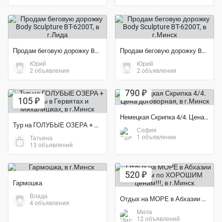
Продам беговую дорожку Body Sculpture BT-6200T
Продам беговую дорожку Body Sculpture BT-6200T
Юрий
Юрий
2 объявления
2 объявления
790 ₽
105 ₽
Немецкая Скрипка 4/4. Цена договорная
Тур на ГОЛУБЫЕ ОЗЕРА + храмы в Гервятах и Михалишках
София
1 объявление
Татьяна
13 объявлений
Экономия 42%
520 ₽
Гармошка
Влада
Отдых на МОРЕ в Абхазии поездом по ХОРОШИМ ценам!!!
4 объявления
Мила
Экономия 62%
12 объявлений