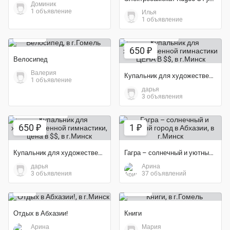
Доминик
1 объявление
Илья
Экономия 47%
1 объявление
500 ₽
Экономия 19%
650 ₽
Велосипед
Валерия
Купальник для художественной гимнастики ЦЕНА В $$
1 объявление
дарья
3 объявления
Экономия 19%
650 ₽
1 ₽
Купальник для художественной гимнастики, цена в $$
Гагра – солнечный и уютный город в Абхазии
дарья
Арина
Экономия 40%
3 объявления
37 объявлений
1 ₽
30 ₽
Отдых в Абхазии!
Книги
Арина
Мария