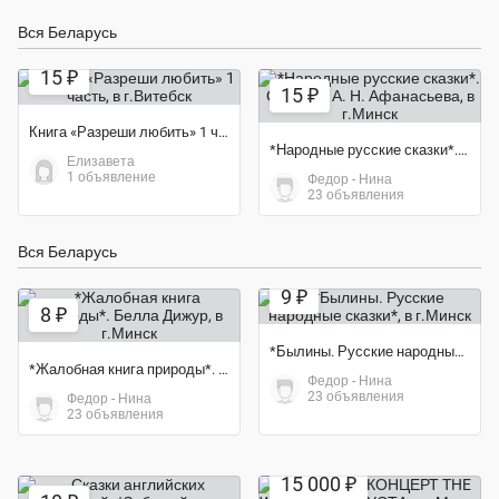
Вся Беларусь
15 ₽
15 ₽
Книга «Разреши любить» 1 часть
*Народные русские сказки*. Сборник А. Н. Афанасьева
Елизавета
1 объявление
Федор - Нина
23 объявления
Вся Беларусь
9 ₽
8 ₽
*Былины. Русские народные сказки*
*Жалобная книга природы*. Белла Дижур
Федор - Нина
23 объявления
Федор - Нина
23 объявления
15 000 ₽