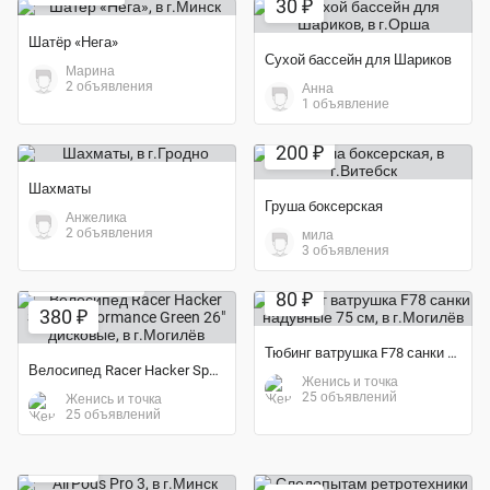
30 ₽
Шатёр «Нега»
Сухой бассейн для Шариков
Марина
2 объявления
Анна
1 объявление
Экономия 43%
200 ₽
Шахматы
Груша боксерская
Анжелика
2 объявления
мила
3 объявления
Экономия 19%
Экономия 16%
80 ₽
380 ₽
Тюбинг ватрушка F78 санки надувные 75 см
Велосипед Racer Hacker Sport Performance Green 26" дисковые
Женись и точка
25 объявлений
Женись и точка
25 объявлений
Экономия 49%
280 ₽