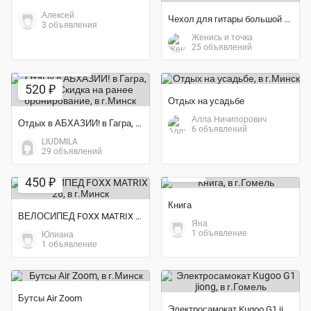
Алексей
Чехол для гитары большой плотный с карманами
3 объявления
Женись и точка
25 объявлений
Экономия 26%
520 ₽
Отдых на усадьбе
Алла Ничипорович
Отдых в АБХАЗИИ! в Гагра, Сухум Скидка на ранее бронирование
6 объявлений
LIUDMILA
Экономия 48%
29 объявлений
Экономия 36%
13 ₽
450 ₽
Книга
ВЕЛОСИПЕД FOXX MATRIX 26
Яна
1 объявление
Юлиана
1 объявление
Бутсы Air Zoom
Электросамокат Kugoo G1 jiong