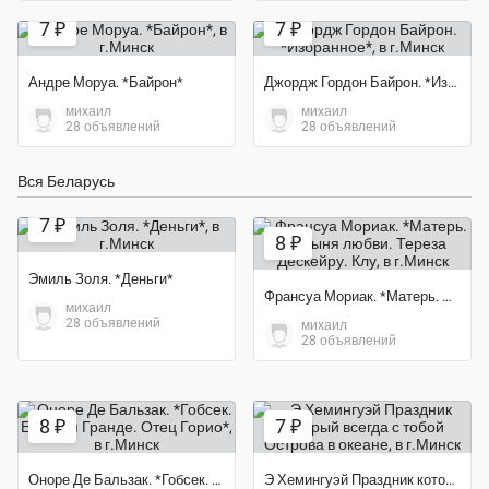
7 ₽
7 ₽
Андре Моруа. *Байрон*
Джордж Гордон Байрон. *Избранное*
михаил
михаил
28 объявлений
28 объявлений
Вся Беларусь
7 ₽
8 ₽
Эмиль Золя. *Деньги*
Франсуа Мориак. *Матерь. Пустыня любви. Тереза Дескейру. Клу
михаил
28 объявлений
михаил
28 объявлений
8 ₽
7 ₽
Оноре Де Бальзак. *Гобсек. Евгения Гранде. Отец Горио*
Э Хемингуэй Праздник который всегда с тобой Острова в океане