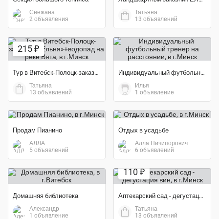
Снежана
Татьяна
2 объявления
13 объявлений
215 ₽
Тур в Витебск-Полоцк-заказник «Ельня»+водопад на реке Вята
Индивидуальный футбольный тренер на расстоянии
Татьяна
Илья
13 объявлений
1 объявление
Продам Пианино
Отдых в усадьбе
АЛЛА
Алла Ничипорович
5 объявлений
6 объявлений
110 ₽
Домашняя библиотека
Аптекарский сад - дегустация вин
Александр
Татьяна
1 объявление
13 объявлений