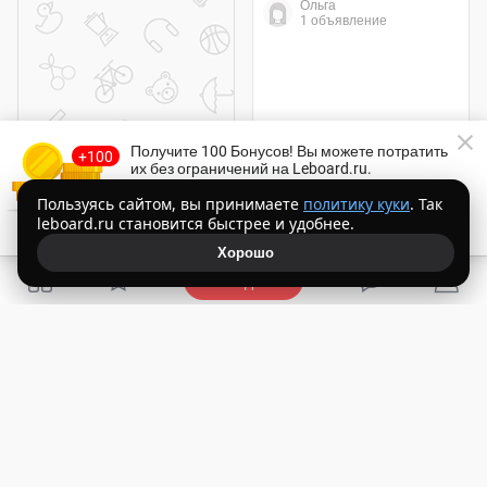
Ольга
1 объявление
Получите 100 Бонусов
! Вы можете потратить
Нужна сиделка, на несколько часов в день в районе Шелепихинс
их без ограничений на Leboard.ru.
Наталия
Торопитесь!
Осталось
14:54
Пользуясь сайтом, вы принимаете
политику куки
. Так
1 объявление
leboard.ru становится быстрее и удобнее.
Получить Бонусы бесплатно
Хорошо
Подать
бесплатно
Сиделка
Работа сиделкой