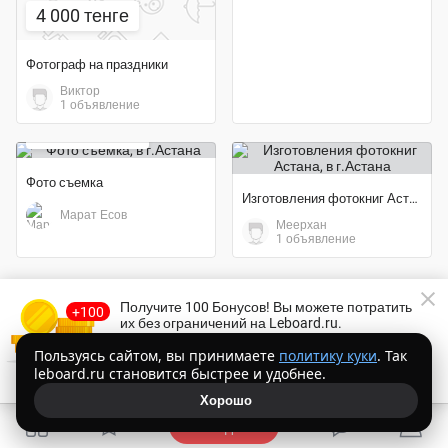
4 000 тенге
Фотограф на праздники
Виктор
1 объявление
30 000 тенге
Фото съемка
Изготовления фотокниг Астана
Марат Есов
Меерхан
1 объявление
Весь Казахстан
Получите 100 Бонусов
! Вы можете потратить
их без ограничений на Leboard.ru.
Торопитесь!
Осталось
14:46
Пользуясь сайтом, вы принимаете
политику куки
. Так
leboard.ru становится быстрее и удобнее.
Получить Бонусы бесплатно
Профессиональная ретушь фотографий
Хорошо
Лара
1 объявление
Подать