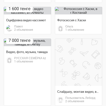
Экономия 16%
1 600 тенге
Оцифровка видео кассеиют
Фотосессия c Хаски
Павел
Ольга
2 объявления
1 объявление
7 000 тенге
Видео, фото, музыка, тамада
РУССКАЯ СЕМЁРКА kz
1 объявление
Слайдшоу, монтаж видео, видео поздравления, видеоприглашение
Пользователь Леборд
2 объявления