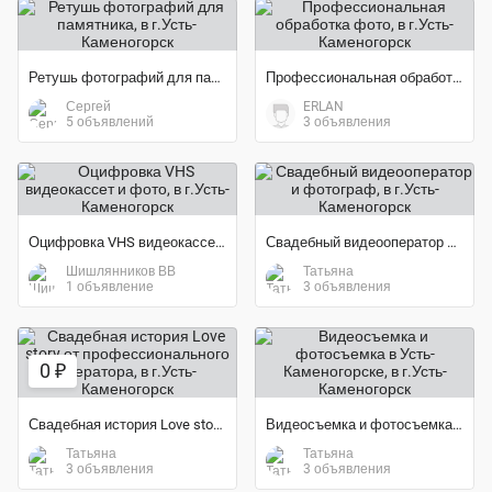
Ретушь фотографий для памятника
Профессиональная обработка фото
Сергей
ERLAN
5 объявлений
3 объявления
Оцифровка VHS видеокассет и фото
Свадебный видеооператор и фотограф
Шишлянников ВВ
Татьяна
1 объявление
3 объявления
0 ₽
Свадебная история Love story от профессионального оператора
Видеосъемка и фотосъемка в Усть-Каменогорске
Татьяна
Татьяна
3 объявления
3 объявления