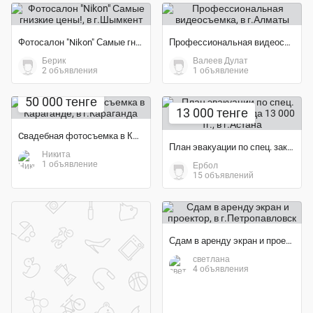
Фотосалон "Nikon" Самые гнизкие цены!
Профессиональная видеосъемка
Берик
Валеев Дулат
2 объявления
1 объявление
50 000 тенге
13 000 тенге
Cвадебная фотосъемка в Караганде
План эвакуации по спец. заказу в виде стенда 13 000 тг.
Никита
1 объявление
Ербол
15 объявлений
Сдам в аренду экран и проектор
светлана
4 объявления