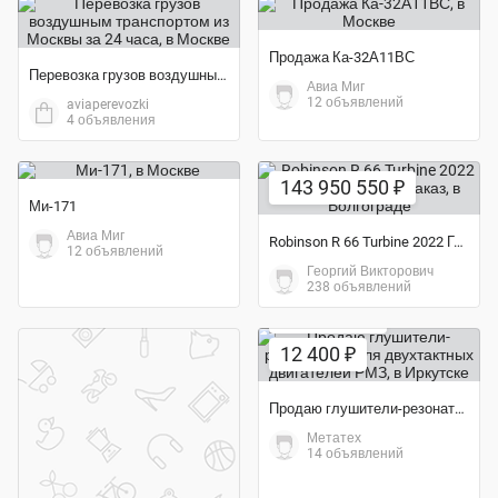
Продажа Ка-32А11ВС
Перевозка грузов воздушным транспортом из Москвы за 24 часа
Авиа Миг
12 объявлений
aviaperevozki
4 объявления
143 950 550 ₽
Ми-171
Авиа Миг
Robinson R 66 Turbine 2022 Года выпуска под заказ
12 объявлений
Георгий Викторович
238 объявлений
Экономия 31%
12 400 ₽
Продаю глушители-резонаторы для двухтактных двигателей РМЗ
Метатех
14 объявлений