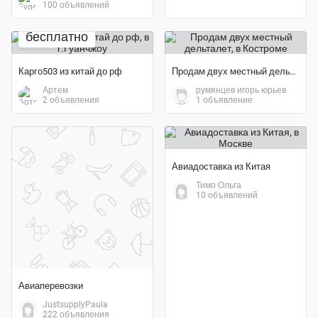
100 объявлений
бесплатно
Карго503 из китай до рф
Продам двух местный дельталет
Артем
румянцев игорь юрьев
2 объявления
1 объявление
Авиадоставка из Китая
Тимо Ольга
10 объявлений
Авиаперевозки
JustsupplyPaula
222 объявления