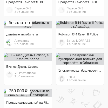
Продается Самолет STOL СП-30
Продается Самолет СП-30
Первое ОКБ
Первое ОКБ
2 объявления
2 объявления
бесплатно
Дешёвые авиабилеты
Robinson R44 Raven II Police
Александр
Батыр МОЛЛАЕВ
2 объявления
1 объявление
Бизнес-Джеты Cessna
Электрическая буксировочная тележка для вертолёта
VP International
3 объявления
Елена
1 объявление
750 000 ₽
Продам самодельный ла Pitts Special