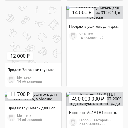
Экономия 60%
14 000 ₽
Продаю глушитель для двигателя Rotax 912/914
Метатех
14 объявлений
12 000 ₽
Продаю.Заготовки глушителя для РОТАКС 912. КИТ-набор для сам
Метатех
14 объявлений
Экономия 31%
11 700 ₽
490 000 000 ₽
Продаю глушитель для Honda D16
Вертолет Ми8МТВ1 восстановленный 2007-2009 года выпуска
Метатех
14 объявлений
Георгий Викторович
238 объявлений