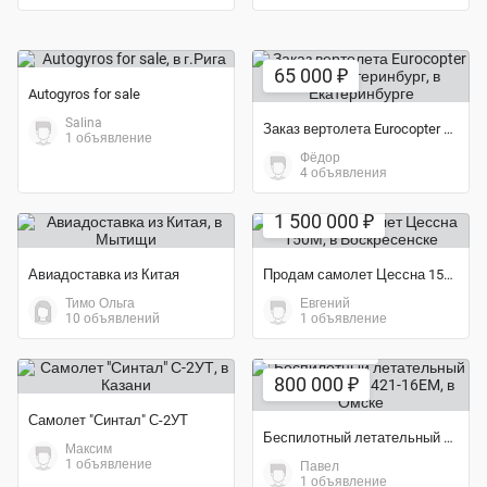
65 000 ₽
Autogyros for sale
Salina
Заказ вертолета Eurocopter AS350 Екатеринбург
1 объявление
Фёдор
4 объявления
Экономия 12%
1 500 000 ₽
Авиадоставка из Китая
Продам самолет Цессна 150М
Тимо Ольга
Евгений
10 объявлений
1 объявление
Экономия 84%
800 000 ₽
Самолет "Синтал" С-2УТ
Беспилотный летательный аппарат ZALA 421-16EM
Максим
1 объявление
Павел
1 объявление