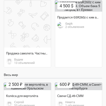
4 500 $
Продается GSR260z c хим аппаратурой. Объем бака 5 литров
Gagik
2 объявления
Продажа самолета. Частный легкомоторный самолёт
Вадим
13 объявлений
Весь мир
Экономия 69%
Экономия 40%
2 500 ₽
600 ₽
Колёса для вертолёта
Свечи СД-49-СММ
Сергей
Никита
53 объявления
1 объявление