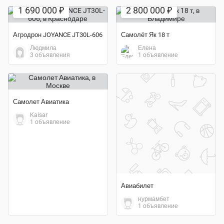
1 690 000 ₽
2 800 000 ₽
Агродрон JOYANCE JT30L-606
Самолёт Як 18 т
Людмила
Елена
3 объявления
1 объявление
Самолет Авиатика
Kaisar
1 объявление
Авиабилет
нурмамбет
1 объявление
Экономия 44%