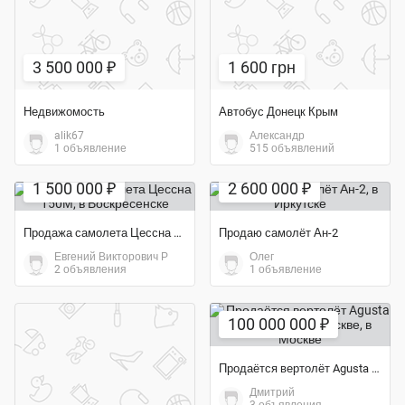
3 500 000 ₽
1 600 грн
Недвижомость
Автобус Донецк Крым
alik67
Александр
1 объявление
515 объявлений
Экономия 13%
1 500 000 ₽
2 600 000 ₽
Продажа самолета Цессна 150М
Продаю самолёт Ан-2
Евгений Викторович Р
Олег
2 объявления
1 объявление
100 000 000 ₽
Продаётся вертолёт Agusta AW119 Koala в Москве
Дмитрий