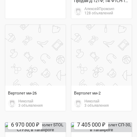
Продам Д-12ТФ; 14ГФ1СН-1; ГА133-100-2К; ГА144; БЗУ-376СБ
АлексейПромзип
128 объявлений
Вертолет ми-26
Вертолет ми-2
Николай
Николай
3 объявления
3 объявления
6 970 000 ₽
7 405 000 ₽