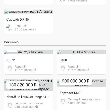
1 объявление
бесплатно
Самолёт ЯК-40
Евгений
36 объявлений
Весь мир
9 ₽
Ан-72
H130
Авиа Миг
Авиа Миг
12 объявлений
12 объявлений
900 000 000 ₽
180 820 000 ₽
Вертолет Ми-8
Новый Bell 505 Jet Ranger X 2021 года выпуска на гарантии 20
Сергей Александрович
4 объявления
Георгий Викторович
238 объявлений