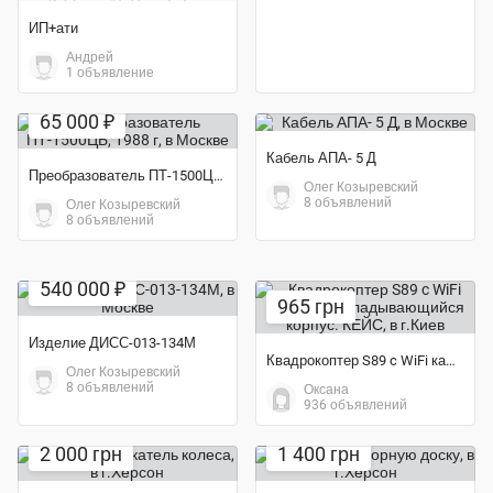
ИП+ати
Андрей
1 объявление
65 000 ₽
Кабель АПА- 5 Д
Преобразователь ПТ-1500ЦБ, 1988 г
Олег Козыревский
8 объявлений
Олег Козыревский
8 объявлений
540 000 ₽
965 грн
Изделие ДИСС-013-134М
Квадрокоптер S89 c WiFi камерой. складывающийся корпус. КЕЙС
Олег Козыревский
8 объявлений
Оксана
936 объявлений
2 000 грн
1 400 грн