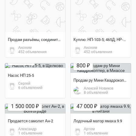
Продам разъёмы, соединители ША; ШП; ШПЛМ; ШР; ШРА; ШРАП; ШРГ
Куплю: НП-103-5; 465Д; НР-01ЮА; КЭ-68; ГТ60ПЧ6А; 11ТФ30СМ-0;
Аноним
Аноним
Экономия 16%
452 объявления
452 объявления
Экономия 33%
27 000 ₽
800 ₽
Насос НП 25-5
Продам ру Мини Квадрокоптер
Cергей
6 объявлений
Алексей Новиков
8 объявлений
Экономия 61%
1 500 000 ₽
47 000 ₽
Продается самолет Ан-2
Лодочный матор ямаха 9.9
Александр
Артем
1 объявление
1 объявление