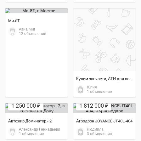
Ми-8Т
Авиа Миг
12 объявлений
Купим запчасти, АТИ для вертолетов Ми-8
Юлия
1 объявление
1 250 000 ₽
1 812 000 ₽
Автожир Доминатор - 2
Агродрон JOYANCE JT40L-404
Александр Геннадьеви
Людмила
1 объявление
3 объявления
Экономия 53%