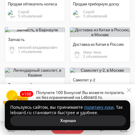
Продам обтекатель колеса
Продам приборную доску
Сергiй
Сергiй
5 объявлений
5 объявлений
100 ₽
Запчасть
Доставка из Китая в Россию
евгений владимирович
1 объявление
Иван Чень
2 объявления
Самолет у-2
Легендарный самолет
эрик
4 объявления
Получите 100 Бонусов
! Вы можете потратить
эрик
4 объявления
их без ограничений на Leboard.ru.
60 000 000 ₽
Торопитесь!
Осталось
14:52
Пользуясь сайтом, вы принимаете
политику куки
. Так
20 000 грн
leboard.ru становится быстрее и удобнее.
Получить Бонусы бесплатно
Ищу инвестора
Хорошо
Покупаем компрессоры, дорого
эрик
Подать
4 объявления
Алексей