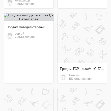
Александр
1 объявление
Продам мотодельтаплан !
сергей
2 объявления
Продам: ГСР-18000М-2С; ГА133-100-1К; ЭМТ-231А; 772Д; ЭК-69
Аноним
452 объявления