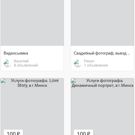
договорная цена
Видеосьемка
Свадебный фотограф, выезд по всей Беларуси
Василий
Ринат
8 объявлений
1 объявление
100 ₽
100 ₽
100 ₽
100 ₽