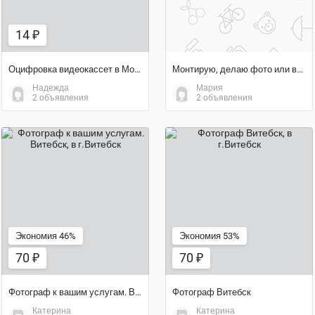
14 ₽
Оцифровка видеокассет в Могилеве
Монтирую, делаю фото или видео для блогеров
Надежда
Мария
2 объявления
2 объявления
70 ₽
70 ₽
Экономия 46%
Экономия 53%
70 ₽
70 ₽
Фотограф к вашим услугам. Витебск
Фотограф Витебск
Катерина
Катерина