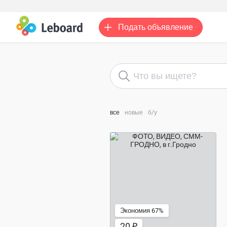
Подать
объявление
все
новые
б/у
20 ₽
Экономия 67%
20 ₽