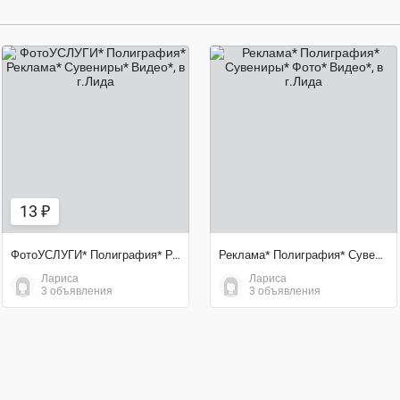
13 ₽
договорная цена
13 ₽
ФотоУСЛУГИ* Полиграфия* Реклама* Сувениры* Видео*
Реклама* Полиграфия* Сувениры* Фото* Видео*
Лариса
Лариса
3 объявления
3 объявления