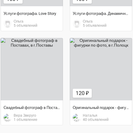
Услуги фотографа. Love Story
Услуги фотографа. Динамичный портрет
Ольга
Ольга
5 объявлений
5 объявлений
договорная цена
120 ₽
120 ₽
Свадебный фотограф в Поставах
Оригинальный подарок - фигурки по фото
Вера Зверуго
Наталья
1 объявление
40 объявлений