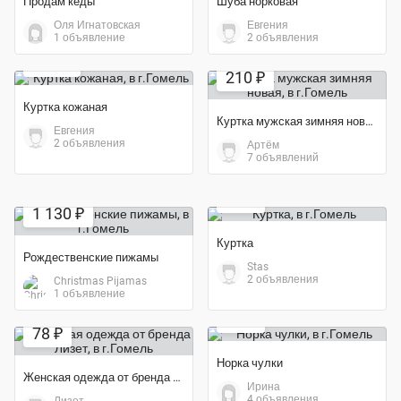
Продам кеды
Шуба норковая
Оля Игнатовская
Евгения
Экономия 75%
1 объявление
2 объявления
250 ₽
210 ₽
Куртка кожаная
Куртка мужская зимняя новая
Евгения
2 объявления
Артём
7 объявлений
20 ₽
1 130 ₽
Куртка
Рождественские пижамы
Stas
2 объявления
Christmas Pijamas
Экономия 20%
1 объявление
Экономия 20%
20 ₽
78 ₽
Норка чулки
Женская одежда от бренда Лизет
Ирина
4 объявления
Лизет