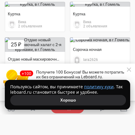
Куртка
Куртка
Вика
Вика
Экономия 33%
2 объявления
2 объявления
10 ₽
25 ₽
Сорочка ночная
Отдаю новый маскировочный халат с 2-я куртками
lara2626
Ella
18 объявлений
Получите 100 Бонусов
! Вы можете потратить
их без ограничений на Leboard.ru.
50 ₽
20 ₽
Торопитесь!
Осталось
14:54
Пользуясь сайтом, вы принимаете
политику куки
. Так
leboard.ru становится быстрее и удобнее.
Получить Бонусы бесплатно
Сумка
Ботинки
Хорошо
Алексей
Алексей
Экономия 40%
11 объявлений
11 объявлений
Подать
10 ₽
60 ₽
Обувь
Пальто