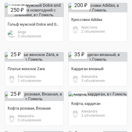
Экономия 88%
200 ₽
250 ₽
Кроссовки Adidas
Гольф мужской Dolce and Gabbana новогодний с оленями
Кристина
2 объявления
Ange
3 объявления
Экономия 30%
25 ₽
35 ₽
Платье женское Zara
Кардиган вязаный
Екатерина
Alexandra
Экономия 60%
1 объявление
3 объявления
Экономия 50%
20 ₽
25 ₽
Кофта, кардиган
Кофта розовая, Вязаная
Alexandra
3 объявления
Alexandra
Экономия 23%
3 объявления
75 ₽