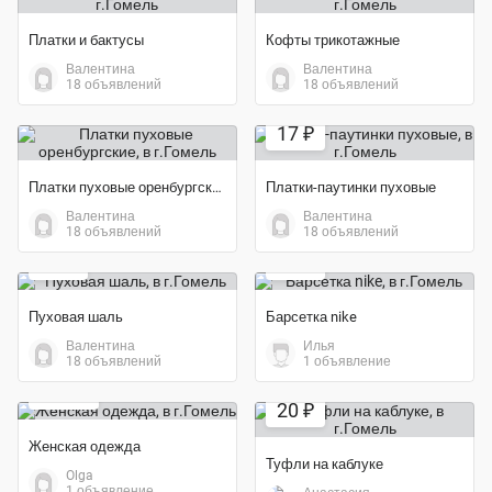
Платки и бактусы
Кофты трикотажные
Валентина
Валентина
18 объявлений
18 объявлений
17 ₽
Платки пуховые оренбургские
Платки-паутинки пуховые
Валентина
Валентина
Экономия 55%
18 объявлений
18 объявлений
20 ₽
25 ₽
Пуховая шаль
Барсетка nike
Валентина
Илья
18 объявлений
1 объявление
100 ₽
20 ₽
Женская одежда
Туфли на каблуке
Olga
1 объявление