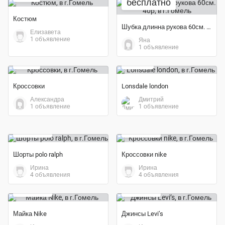
бесплатно
Костюм
Шубка длинна рукова 60см. 40р
Елизавета
1 объявление
Яна
Экономия 40%
Экономия 15%
1 объявление
30 ₽
170 ₽
Кроссовки
Lonsdale london
Александра
Дмитрий
1 объявление
1 объявление
2 000 ₽
1 700 ₽
Шорты polo ralph
Кроссовки nike
Ирина
Ирина
4 объявления
4 объявления
1 100 ₽
1 700 ₽
Майка Nike
Джинсы Levi’s