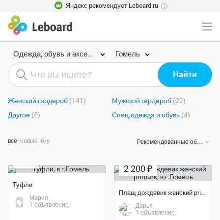
Яндекс рекомендует Leboard.ru
i
Одежда, обувь и аксессуары
Гомель
Женский гардероб
(141)
Мужской гардероб
(22)
Другое
(5)
Спец.одежда и обувь
(4)
все
новые
б/у
Рекомендованные объявления
Экономия 42%
35 ₽
2 200 ₽
Туфли
Плащ дождевик женский primark
Мария
1 объявление
Дарья
1 объявление