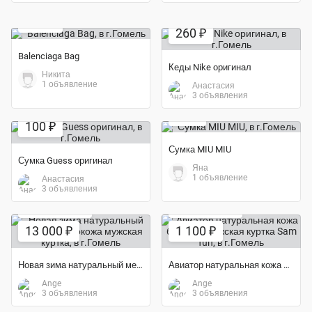
Экономия 38%
250 ₽
260 ₽
Balenciaga Bag
Кеды Nike оригинал
Никита
1 объявление
Анастасия
Экономия 20%
3 объявления
80 ₽
100 ₽
Сумка MIU MIU
Сумка Guess оригинал
Яна
1 объявление
Анастасия
3 объявления
Экономия 63%
Экономия 88%
13 000 ₽
1 100 ₽
Новая зима натуральный мех енота экокожа мужская куртка
Авиатор натуральная кожа буйвола мужская куртка Sam fun
Ange
Ange
3 объявления
3 объявления
Экономия 20%