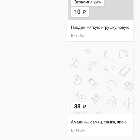
Экономия 29%
10
₽
Продам мягкую игрушку новую
Витебск
38
₽
Амадины, самец, самка, японская, зебровая амадина
Витебск