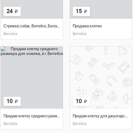
24
15
₽
₽
Стрижка собак. Витебск, Беларусь
Продажа клетки
Витебск
Витебск
10
10
₽
₽
Продам клетку среднего размера для хомяка
Продам клетку для джунгарского хомяка,10 руб
Витебск
Витебск