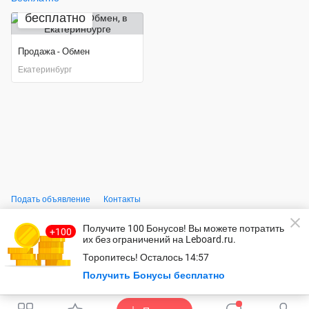
бесплатно
Продажа - Обмен
Екатеринбург
Подать объявление
Контакты
Получите 100 Бонусов
! Вы можете потратить
© Leboard.ru – безопасный сайт бесплатных объявлений.
Использование сайта, в том числе подача объявлений, означает
их без ограничений на Leboard.ru.
согласие с
пользовательским соглашением
и
политикой
Торопитесь!
Осталось
14:57
конфидециальности
.
Оплачивая услуги на сайте, вы принимаете
оферту
.
Безопасность
Получить Бонусы бесплатно
платежей