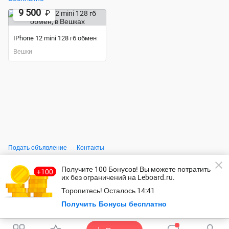
9 500
₽
IPhone 12 mini 128 гб обмен
Вешки
Подать объявление
Контакты
Получите 100 Бонусов
! Вы можете потратить
© Leboard.ru – безопасный сайт бесплатных объявлений.
Использование сайта, в том числе подача объявлений, означает
их без ограничений на Leboard.ru.
согласие с
пользовательским соглашением
и
политикой
Торопитесь!
Осталось
14:41
конфидециальности
.
Оплачивая услуги на сайте, вы принимаете
оферту
.
Безопасность
Получить Бонусы бесплатно
платежей