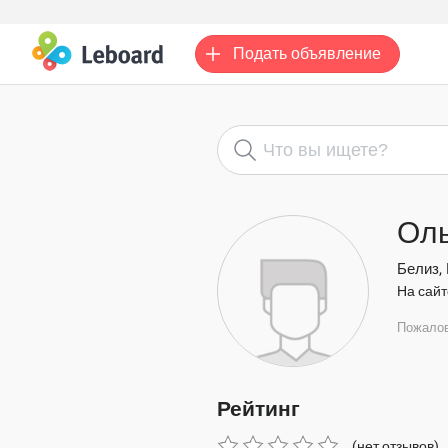
Подать
объявление
Оль
Белиз,
На сайт
Пожало
Рейтинг
(нет отзывов)