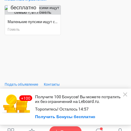
бесплатно
Маленькие пупсики ищут семью ?
Гомель
Подать объявление
Контакты
Получите 100 Бонусов
! Вы можете потратить
© Leboard.ru – безопасный сайт бесплатных объявлений.
Использование сайта, в том числе подача объявлений, означает
их без ограничений на Leboard.ru.
согласие с
пользовательским соглашением
и
политикой
Торопитесь!
Осталось
14:57
конфидециальности
.
Оплачивая услуги на сайте, вы принимаете
оферту
.
Безопасность
Получить Бонусы бесплатно
платежей