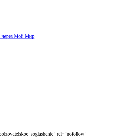
 через Мой Мир
zovatelskoe_soglashenie" rel="nofollow"