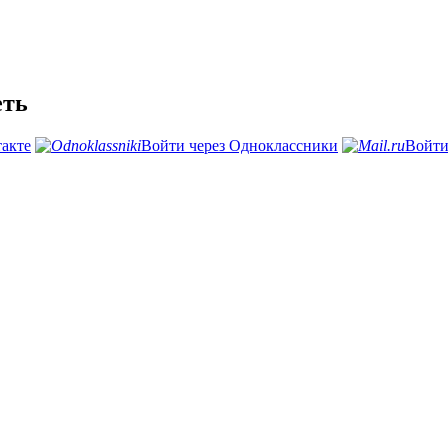
еть
такте
Войти через Одноклассники
Войти