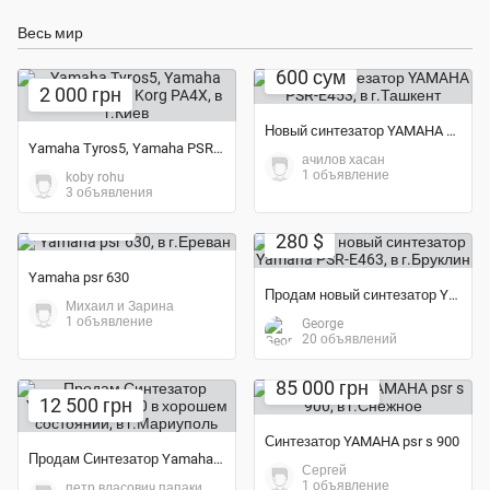
Весь мир
600 сум
2 000 грн
Новый синтезатор YAMAHA PSR-E453
Yamaha Tyros5, Yamaha PSR S950,900, Korg PA4X
ачилов хасан
1 объявление
koby rohu
3 объявления
Экономия 20%
105 000 $
280 $
Yamaha psr 630
Продам новый синтезатор Yamaha PSR-E463
Михаил и Зарина
1 объявление
George
20 объявлений
85 000 грн
12 500 грн
Синтезатор YAMAHA psr s 900
Продам Синтезатор Yamaha Psr 1500 в хорошем состоянии
Сергей
1 объявление
петр власович папаки