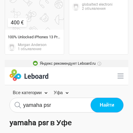
globaltect electroni
2 объявления
400 €
100% Unlocked iPhones 13 Pro Max 512
Morgan Anderson
1 объявление
Яндекс рекомендует Leboard.ru
i
Все категории
Уфа
yamaha psr в Уфе