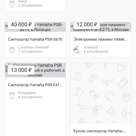
Анна
2 объявления
Экономия 33%
Экономия 29%
40 000 ₽
12 000 ₽
Синтезатор Yamaha PSR-S670
Электронное пианино YAMAHA PSR-E273
Собянин Алексей
Алексей
1 объявление
6 объявлений
13 000 ₽
Синтезатор Yamaha PSR E413 не пыльный и рабочий
Владимир
4 объявления
Куплю синтезатор Yamaha-PSR-640