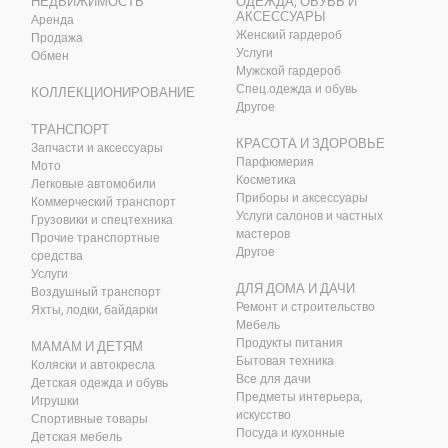
НЕДВИЖИМОСТЬ
ОДЕЖДА, ОБУВЬ И
АКСЕССУАРЫ
Аренда
Женский гардероб
Продажа
Услуги
Обмен
Мужской гардероб
Спец.одежда и обувь
КОЛЛЕКЦИОНИРОВАНИЕ
Другое
ТРАНСПОРТ
КРАСОТА И ЗДОРОВЬЕ
Запчасти и аксессуары
Парфюмерия
Мото
Косметика
Легковые автомобили
Приборы и аксессуары
Коммерческий транспорт
Услуги салонов и частных
Грузовики и спецтехника
мастеров
Прочие транспортные
Другое
средства
Услуги
ДЛЯ ДОМА И ДАЧИ
Воздушный транспорт
Ремонт и строительство
Яхты, лодки, байдарки
Мебель
Продукты питания
МАМАМ И ДЕТЯМ
Бытовая техника
Коляски и автокресла
Все для дачи
Детская одежда и обувь
Предметы интерьера,
Игрушки
искусство
Спортивные товары
Посуда и кухонные
Детская мебель