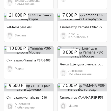
Елена Сергеевна
1 объявление
Экономия 28%
21 000 ₽
7 000 ₽
YAMAHA psr-E443
Синтезатор Yamaha PSR-172
Никита
Svetlana
3 объявления
Экономия 44%
10 000 ₽
3 000 ₽
Синтезатор Yamaha PSR-E403
Чеxол Lojen для синтезатора Yamaha PSR E413
Мария
Александр
152 объявления
Экономия 37%
Экономия 17%
9 500 ₽
7 500 ₽
Синтезатор yamaha psr-210
Синтезатор YAMAHA PSR-F51
Анастасия
Мария
1 объявление