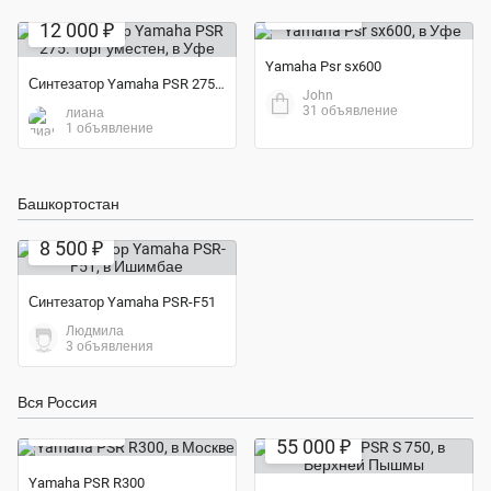
30 000 ₽
12 000 ₽
Yamaha Psr sx600
Синтезатор Yamaha PSR 275. торг уместен
John
31 объявление
лиана
1 объявление
Башкортостан
8 500 ₽
Синтезатор Yamaha PSR-F51
Людмила
3 объявления
Вся Россия
Экономия 39%
12 000 ₽
55 000 ₽
Yamaha PSR R300