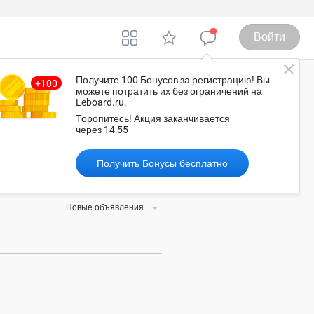
Войти
Получите 100 Бонусов
за регистрацию
! Вы
можете потратить их без ограничений на
Leboard.ru.
фа
Торопитесь!
Акция заканчивается
через
14:55
Получить Бонусы бесплатно
нужные вам товар или услугу, а
Новые объявления