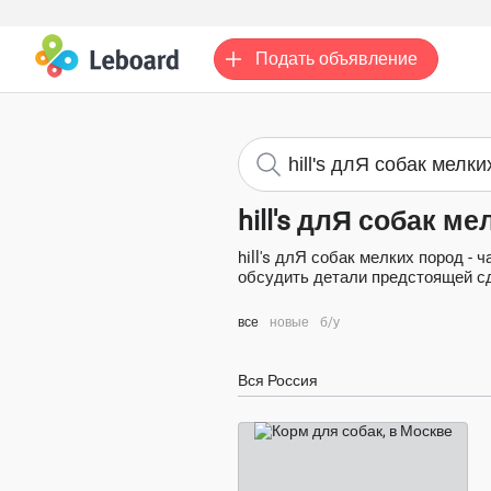
Подать
объявление
hill's длЯ собак м
hill's длЯ собак мелких пород -
обсудить детали предстоящей сде
все
новые
б/у
Вся Россия
3 000 ₽