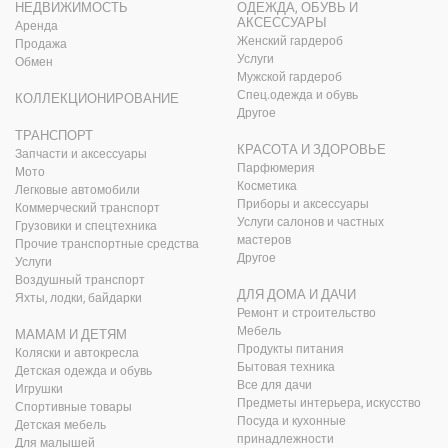
НЕДВИЖИМОСТЬ
ОДЕЖДА, ОБУВЬ И
АКСЕССУАРЫ
Аренда
Женский гардероб
Продажа
Услуги
Обмен
Мужской гардероб
Спец.одежда и обувь
КОЛЛЕКЦИОНИРОВАНИЕ
Другое
ТРАНСПОРТ
КРАСОТА И ЗДОРОВЬЕ
Запчасти и аксессуары
Парфюмерия
Мото
Косметика
Легковые автомобили
Приборы и аксессуары
Коммерческий транспорт
Услуги салонов и частных
Грузовики и спецтехника
мастеров
Прочие транспортные средства
Другое
Услуги
Воздушный транспорт
ДЛЯ ДОМА И ДАЧИ
Яхты, лодки, байдарки
Ремонт и строительство
Мебель
МАМАМ И ДЕТЯМ
Продукты питания
Коляски и автокресла
Бытовая техника
Детская одежда и обувь
Все для дачи
Игрушки
Предметы интерьера, искусство
Спортивные товары
Посуда и кухонные
Детская мебель
принадлежности
Для малышей