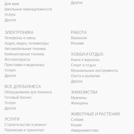
Другое
Для мам
Школьные принадлежности
Услуги
Другое
ЭЛЕКТРОНИКА
РАБОТА
Телефоны и связь
Вакансии
Аудио, видео, телевизоры
Резюме
Автомобильная техника
Компьютерная техника
ХОББИ И ОТДЫХ
Фотоаппараты
Книги и журналы
Приставки и видеоигры
Спорт и отдых
Услуги
Музыкальные инструменты
Другое
Охота и рыбалка
Другое
ВСЕ ДЛЯ БИЗНЕСА
Оборудование для бизнеса
ЗНАКОМСТВА
Готовый бизнес
Мужчины
Услуги
Женщины
Другое
ЖИВОТНЫЕ И РАСТЕНИЯ
УСЛУГИ
Собаки
Строительство и ремонт
Кошки
Перевозки и транспорт
Аквариумистика