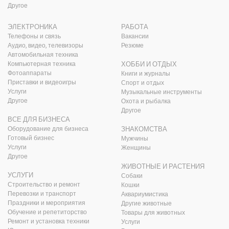
Другое
ЭЛЕКТРОНИКА
РАБОТА
Телефоны и связь
Вакансии
Аудио, видео, телевизоры
Резюме
Автомобильная техника
Компьютерная техника
ХОББИ И ОТДЫХ
Фотоаппараты
Книги и журналы
Приставки и видеоигры
Спорт и отдых
Услуги
Музыкальные инструменты
Другое
Охота и рыбалка
Другое
ВСЕ ДЛЯ БИЗНЕСА
Оборудование для бизнеса
ЗНАКОМСТВА
Готовый бизнес
Мужчины
Услуги
Женщины
Другое
ЖИВОТНЫЕ И РАСТЕНИЯ
УСЛУГИ
Собаки
Строительство и ремонт
Кошки
Перевозки и транспорт
Аквариумистика
Праздники и мероприятия
Другие животные
Обучение и репетиторство
Товары для животных
Ремонт и установка техники
Услуги