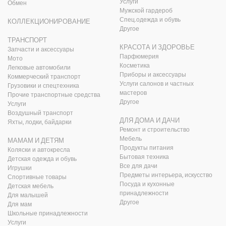
Услуги
Обмен
Мужской гардероб
Спец.одежда и обувь
КОЛЛЕКЦИОНИРОВАНИЕ
Другое
ТРАНСПОРТ
КРАСОТА И ЗДОРОВЬЕ
Запчасти и аксессуары
Парфюмерия
Мото
Косметика
Легковые автомобили
Приборы и аксессуары
Коммерческий транспорт
Услуги салонов и частных
Грузовики и спецтехника
мастеров
Прочие транспортные средства
Другое
Услуги
Воздушный транспорт
ДЛЯ ДОМА И ДАЧИ
Яхты, лодки, байдарки
Ремонт и строительство
Мебель
МАМАМ И ДЕТЯМ
Продукты питания
Коляски и автокресла
Бытовая техника
Детская одежда и обувь
Все для дачи
Игрушки
Предметы интерьера, искусство
Спортивные товары
Посуда и кухонные
Детская мебель
принадлежности
Для малышей
Другое
Для мам
Школьные принадлежности
Услуги