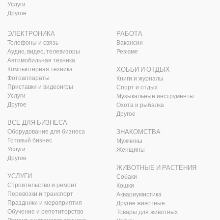
Услуги
Другое
ЭЛЕКТРОНИКА
РАБОТА
Телефоны и связь
Вакансии
Аудио, видео, телевизоры
Резюме
Автомобильная техника
Компьютерная техника
ХОББИ И ОТДЫХ
Фотоаппараты
Книги и журналы
Приставки и видеоигры
Спорт и отдых
Услуги
Музыкальные инструменты
Другое
Охота и рыбалка
Другое
ВСЕ ДЛЯ БИЗНЕСА
Оборудование для бизнеса
ЗНАКОМСТВА
Готовый бизнес
Мужчины
Услуги
Женщины
Другое
ЖИВОТНЫЕ И РАСТЕНИЯ
УСЛУГИ
Собаки
Строительство и ремонт
Кошки
Перевозки и транспорт
Аквариумистика
Праздники и мероприятия
Другие животные
Обучение и репетиторство
Товары для животных