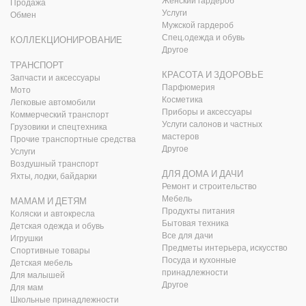
Женский гардероб
Продажа
Услуги
Обмен
Мужской гардероб
Спец.одежда и обувь
КОЛЛЕКЦИОНИРОВАНИЕ
Другое
ТРАНСПОРТ
КРАСОТА И ЗДОРОВЬЕ
Запчасти и аксессуары
Парфюмерия
Мото
Косметика
Легковые автомобили
Приборы и аксессуары
Коммерческий транспорт
Услуги салонов и частных
Грузовики и спецтехника
мастеров
Прочие транспортные средства
Другое
Услуги
Воздушный транспорт
ДЛЯ ДОМА И ДАЧИ
Яхты, лодки, байдарки
Ремонт и строительство
Мебель
МАМАМ И ДЕТЯМ
Продукты питания
Коляски и автокресла
Бытовая техника
Детская одежда и обувь
Все для дачи
Игрушки
Предметы интерьера, искусство
Спортивные товары
Посуда и кухонные
Детская мебель
принадлежности
Для малышей
Другое
Для мам
Школьные принадлежности