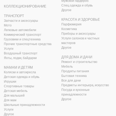
Мужской гардероб
Спец.одежда и обувь
КОЛЛЕКЦИОНИРОВАНИЕ
Другое
ТРАНСПОРТ
КРАСОТА И ЗДОРОВЬЕ
Запчасти и аксессуары
Парфюмерия
Мото
Косметика
Легковые автомобили
Приборы и аксессуары
Коммерческий транспорт
Услуги салонов и частных
Грузовики и спецтехника
мастеров
Прочие транспортные средства
Другое
Услуги
Воздушный транспорт
ДЛЯ ДОМА И ДАЧИ
Яхты, лодки, байдарки
Ремонт и строительство
Мебель
МАМАМ И ДЕТЯМ
Продукты питания
Коляски и автокресла
Бытовая техника
Детская одежда и обувь
Все для дачи
Игрушки
Предметы интерьера, искусство
Спортивные товары
Посуда и кухонные
Детская мебель
принадлежности
Для малышей
Другое
Для мам
Школьные принадлежности
Услуги
Другое