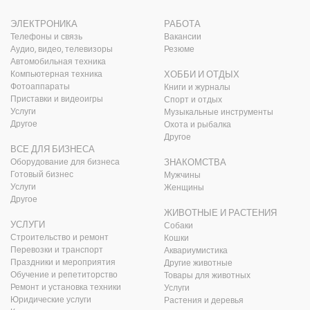
ЭЛЕКТРОНИКА
РАБОТА
Телефоны и связь
Вакансии
Аудио, видео, телевизоры
Резюме
Автомобильная техника
Компьютерная техника
ХОББИ И ОТДЫХ
Фотоаппараты
Книги и журналы
Приставки и видеоигры
Спорт и отдых
Услуги
Музыкальные инструменты
Другое
Охота и рыбалка
Другое
ВСЕ ДЛЯ БИЗНЕСА
Оборудование для бизнеса
ЗНАКОМСТВА
Готовый бизнес
Мужчины
Услуги
Женщины
Другое
ЖИВОТНЫЕ И РАСТЕНИЯ
УСЛУГИ
Собаки
Строительство и ремонт
Кошки
Перевозки и транспорт
Аквариумистика
Праздники и мероприятия
Другие животные
Обучение и репетиторство
Товары для животных
Ремонт и установка техники
Услуги
Юридические услуги
Растения и деревья