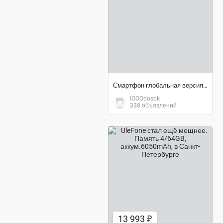
договорная цена
Смартфон глобальная версия 6,7 дюйма I14 Pro Max
IOOOdosok
338 объявлений
13 993 ₽
13 993 ₽