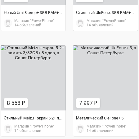
Новый Umi 8 ядер+ 3GB RAM+ Металл+ Аккум.4000мАч
Стильный UleFone. 3GB RAM+ 8 ядер+ аккум.6050мАч
Магазин "PowerPhone"
Магазин "PowerPhone"
14 объявлений
14 объявлений
7 997 ₽
8 558 ₽
8 558 ₽
7 997 ₽
Стильный Meizu+ экран 5.2+ память 3/32GB+ 8 ядер
Металический UleFone+ 5
Магазин "PowerPhone"
Магазин "PowerPhone"
14 объявлений
14 объявлений