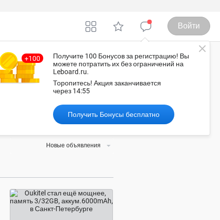
Войти
Получите 100 Бонусов
за регистрацию
! Вы
можете потратить их без ограничений на
Leboard.ru.
фа
Торопитесь!
Акция заканчивается
через
14:54
Получить Бонусы бесплатно
 товар или услугу, а обсудить
Новые объявления