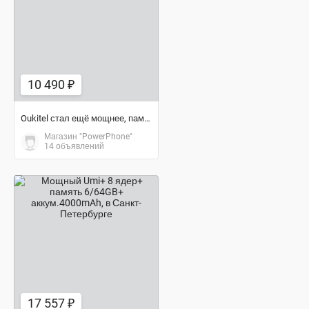
10 490 ₽
10 490 ₽
Oukitel стал ещё мощнее, память 3/32GB, аккум.6000mAh
Магазин "PowerPhone"
14 объявлений
17 557 ₽
17 557 ₽