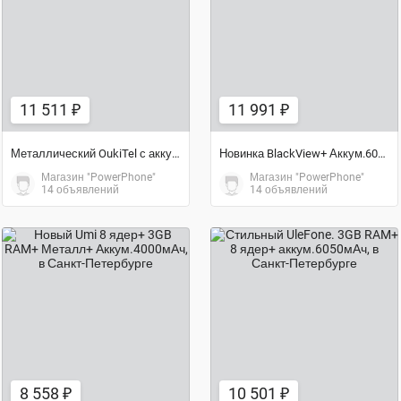
11 511 ₽
11 991 ₽
11 511 ₽
11 991 ₽
Металлический OukiTel с аккумулятором 10000mAh
Новинка BlackView+ Аккум.6000 mAh+ память 4/64 GB
Магазин "PowerPhone"
Магазин "PowerPhone"
14 объявлений
14 объявлений
8 558 ₽
10 501 ₽
8 558 ₽
10 501 ₽