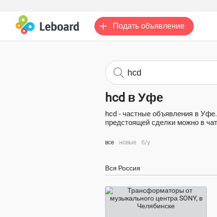
Подать
объявление
hcd в Уфе
hcd - частные объявления в Уфе
предстоящей сделки можно в чате
все
новые
б/у
Вся Россия