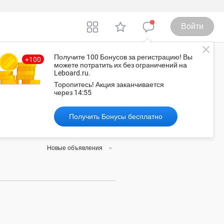
Войти
Получите 100 Бонусов
за регистрацию
! Вы
можете потратить их без ограничений на
Leboard.ru.
фа
Торопитесь!
Акция заканчивается
через
14:54
Получить Бонусы бесплатно
угу, а обсудить детали
Новые объявления