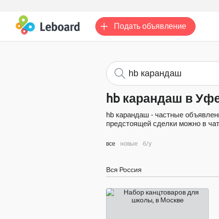
Подать
объявление
hb карандаш в Уф
hb карандаш - частные объявлен
предстоящей сделки можно в чате
все
новые
б/у
Вся Россия