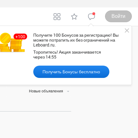
Войти
Получите 100 Бонусов
за регистрацию
! Вы
можете потратить их без ограничений на
Leboard.ru.
фа
Торопитесь!
Акция заканчивается
через
14:54
Получить Бонусы бесплатно
 или услугу, а обсудить детали
Новые объявления