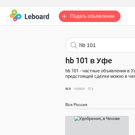
Подать
объявление
hb 101 в Уфе
hb 101 - частные объявления в 
предстоящей сделки можно в чате
все
новые
б/у
Вся Россия
договорная цена