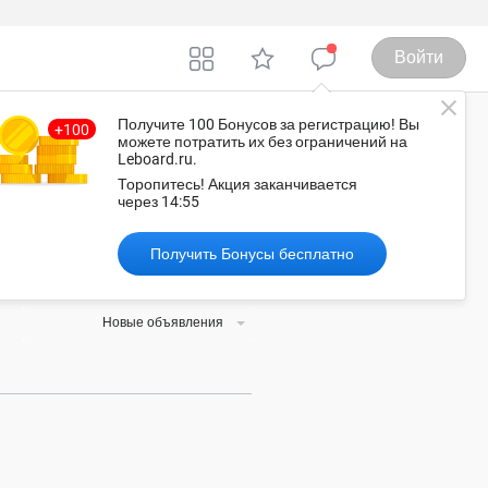
Войти
Получите 100 Бонусов
за регистрацию
! Вы
можете потратить их без ограничений на
Leboard.ru.
фа
Торопитесь!
Акция заканчивается
через
14:55
Получить Бонусы бесплатно
слугу, а обсудить детали
Новые объявления