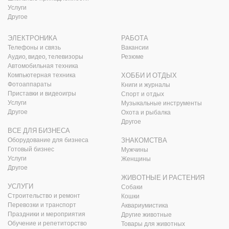
Услуги
Другое
ЭЛЕКТРОНИКА
РАБОТА
Телефоны и связь
Вакансии
Аудио, видео, телевизоры
Резюме
Автомобильная техника
Компьютерная техника
ХОББИ И ОТДЫХ
Фотоаппараты
Книги и журналы
Приставки и видеоигры
Спорт и отдых
Услуги
Музыкальные инструменты
Другое
Охота и рыбалка
Другое
ВСЕ ДЛЯ БИЗНЕСА
Оборудование для бизнеса
ЗНАКОМСТВА
Готовый бизнес
Мужчины
Услуги
Женщины
Другое
ЖИВОТНЫЕ И РАСТЕНИЯ
УСЛУГИ
Собаки
Строительство и ремонт
Кошки
Перевозки и транспорт
Аквариумистика
Праздники и мероприятия
Другие животные
Обучение и репетиторство
Товары для животных