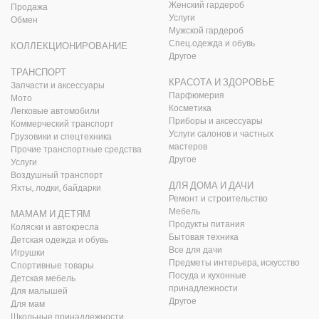
Женский гардероб
Продажа
Услуги
Обмен
Мужской гардероб
Спец.одежда и обувь
КОЛЛЕКЦИОНИРОВАНИЕ
Другое
ТРАНСПОРТ
КРАСОТА И ЗДОРОВЬЕ
Запчасти и аксессуары
Парфюмерия
Мото
Косметика
Легковые автомобили
Приборы и аксессуары
Коммерческий транспорт
Услуги салонов и частных
Грузовики и спецтехника
мастеров
Прочие транспортные средства
Другое
Услуги
Воздушный транспорт
ДЛЯ ДОМА И ДАЧИ
Яхты, лодки, байдарки
Ремонт и строительство
Мебель
МАМАМ И ДЕТЯМ
Продукты питания
Коляски и автокресла
Бытовая техника
Детская одежда и обувь
Все для дачи
Игрушки
Предметы интерьера, искусство
Спортивные товары
Посуда и кухонные
Детская мебель
принадлежности
Для малышей
Другое
Для мам
Школьные принадлежности