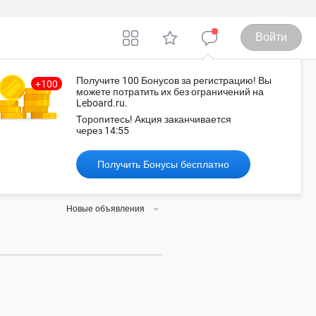
Войти
Получите 100 Бонусов
за регистрацию
! Вы
можете потратить их без ограничений на
Leboard.ru.
фа
Торопитесь!
Акция заканчивается
через
14:55
Получить Бонусы бесплатно
слугу, а обсудить детали
Новые объявления