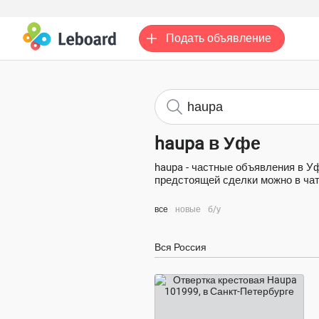
Подать
объявление
haupa в Уфе
haupa - частные объявления в У
предстоящей сделки можно в чате
все
новые
б/у
Вся Россия