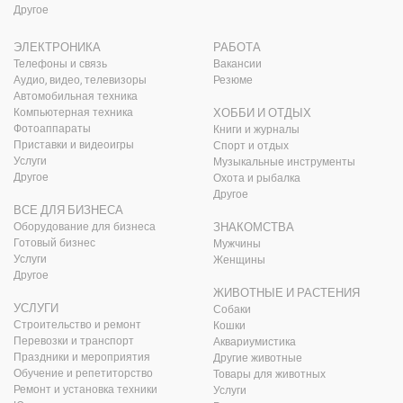
Другое
ЭЛЕКТРОНИКА
РАБОТА
Телефоны и связь
Вакансии
Аудио, видео, телевизоры
Резюме
Автомобильная техника
Компьютерная техника
ХОББИ И ОТДЫХ
Фотоаппараты
Книги и журналы
Приставки и видеоигры
Спорт и отдых
Услуги
Музыкальные инструменты
Другое
Охота и рыбалка
Другое
ВСЕ ДЛЯ БИЗНЕСА
Оборудование для бизнеса
ЗНАКОМСТВА
Готовый бизнес
Мужчины
Услуги
Женщины
Другое
ЖИВОТНЫЕ И РАСТЕНИЯ
УСЛУГИ
Собаки
Строительство и ремонт
Кошки
Перевозки и транспорт
Аквариумистика
Праздники и мероприятия
Другие животные
Обучение и репетиторство
Товары для животных
Ремонт и установка техники
Услуги