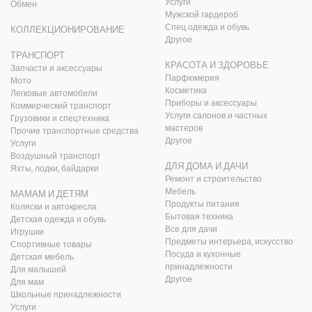
Услуги
Обмен
Мужской гардероб
Спец.одежда и обувь
КОЛЛЕКЦИОНИРОВАНИЕ
Другое
ТРАНСПОРТ
КРАСОТА И ЗДОРОВЬЕ
Запчасти и аксессуары
Парфюмерия
Мото
Косметика
Легковые автомобили
Приборы и аксессуары
Коммерческий транспорт
Услуги салонов и частных
Грузовики и спецтехника
мастеров
Прочие транспортные средства
Другое
Услуги
Воздушный транспорт
ДЛЯ ДОМА И ДАЧИ
Яхты, лодки, байдарки
Ремонт и строительство
Мебель
МАМАМ И ДЕТЯМ
Продукты питания
Коляски и автокресла
Бытовая техника
Детская одежда и обувь
Все для дачи
Игрушки
Предметы интерьера, искусство
Спортивные товары
Посуда и кухонные
Детская мебель
принадлежности
Для малышей
Другое
Для мам
Школьные принадлежности
Услуги