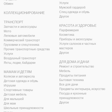
Услуги
Обмен
Мужской гардероб
Спец.одежда и обувь
КОЛЛЕКЦИОНИРОВАНИЕ
Другое
ТРАНСПОРТ
КРАСОТА И ЗДОРОВЬЕ
Запчасти и аксессуары
Парфюмерия
Мото
Косметика
Легковые автомобили
Приборы и аксессуары
Коммерческий транспорт
Услуги салонов и частных
Грузовики и спецтехника
мастеров
Прочие транспортные средства
Другое
Услуги
Воздушный транспорт
ДЛЯ ДОМА И ДАЧИ
Яхты, лодки, байдарки
Ремонт и строительство
Мебель
МАМАМ И ДЕТЯМ
Продукты питания
Коляски и автокресла
Бытовая техника
Детская одежда и обувь
Все для дачи
Игрушки
Предметы интерьера, искусство
Спортивные товары
Посуда и кухонные
Детская мебель
принадлежности
Для малышей
Другое
Для мам
Школьные принадлежности