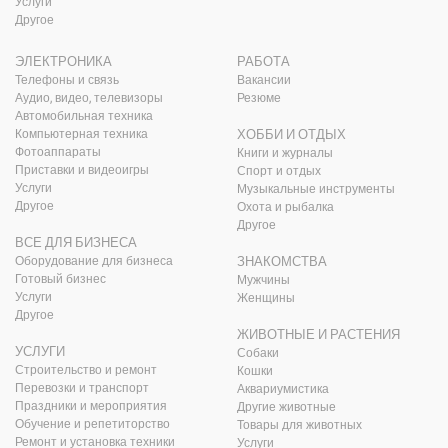
Услуги
Другое
ЭЛЕКТРОНИКА
РАБОТА
Телефоны и связь
Вакансии
Аудио, видео, телевизоры
Резюме
Автомобильная техника
Компьютерная техника
ХОББИ И ОТДЫХ
Фотоаппараты
Книги и журналы
Приставки и видеоигры
Спорт и отдых
Услуги
Музыкальные инструменты
Другое
Охота и рыбалка
Другое
ВСЕ ДЛЯ БИЗНЕСА
Оборудование для бизнеса
ЗНАКОМСТВА
Готовый бизнес
Мужчины
Услуги
Женщины
Другое
ЖИВОТНЫЕ И РАСТЕНИЯ
УСЛУГИ
Собаки
Строительство и ремонт
Кошки
Перевозки и транспорт
Аквариумистика
Праздники и мероприятия
Другие животные
Обучение и репетиторство
Товары для животных
Ремонт и установка техники
Услуги