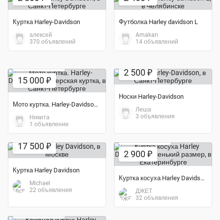
Куртка Harley-Davidson
Футболка Harley davidson L
алексей
Amakan
370 объявлений
14 объявлений
Экономия 44%
Экономия 57%
2 500 ₽
15 000 ₽
Носки Harley-Davidson
Мото куртка. Harley-Davidson. Байкерская куртка
Леша
3 объявления
Никита
1 объявление
Экономия 44%
Экономия 36%
17 500 ₽
2 900 ₽
Куртка Harley Davidson
Куртка косуха Harley Davidson маленький размер
Michael
22 объявления
ДЖЕТ
32 объявления
Экономия 55%