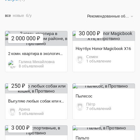
все
новые
б/у
Рекомендованные объявления
Экономия 6%
30 000 ₽
2 000 000 ₽
Ноутбук Honor Magicbook X16
2 комн. квартира в экологически чистом районе
Семен
1 объявление
Галина Михайловна
8 объявлений
Экономия 29%
2 500 ₽
250 ₽
Пылесос
Выгуляю любых собак или кошек
Пётр
7 объявлений
Арина
5 объявлений
3 000 ₽
3 000 ₽
Пальто