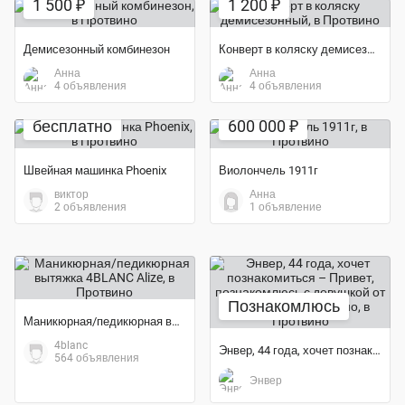
1 500 ₽
1 200 ₽
Демисезонный комбинезон
Конверт в коляску демисезонный
Анна
Анна
4 объявления
4 объявления
бесплатно
600 000 ₽
Швейная машинка Phoenix
Виолончель 1911г
виктор
Анна
2 объявления
1 объявление
Познакомлюсь
Маникюрная/педикюрная вытяжка 4BLANC Alize
4blanc
Энвер, 44 года, хочет познакомиться – Привет, познакомлюсь с...
564 объявления
Энвер