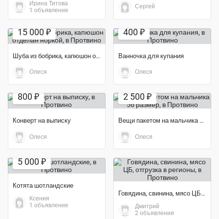
Ирина Титова
Сергей
1 объявление
Экономия 50%
Экономия 50%
15 000 ₽
400 ₽
Шуба из бобрика, капюшон отделан норкой
Ванночка для купания
Олеся
Олеся
Экономия 47%
Экономия 62%
800 ₽
2 500 ₽
Конверт на выписку
Вещи пакетом на мальчика 56 размер
Олеся
Олеся
5 000 ₽
Котята шотландские
Говядина, свинина, мясо ЦБ, отгрузка в регионы
Ксения
1 объявление
Дмитрий
2 объявления