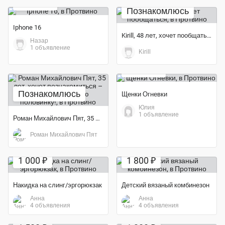
50 000 ₽
Познакомлюсь
Iphone 16
Kirill, 48 лет, хочет пообщаться
Назар
1 объявление
Kirill
Экономия 75%
10 000 ₽
Познакомлюсь
Щенки Огневки
Юлия
1 объявление
Роман Михайлович Пят, 35 лет, хочет познакомиться – Хочу найти...
Роман Михайлович Пят
Экономия 60%
Экономия 60%
1 000 ₽
1 800 ₽
Накидка на слинг/эргорюкзак
Детский вязаный комбинезон
Анна
Анна
4 объявления
4 объявления
Экономия 67%
Экономия 60%