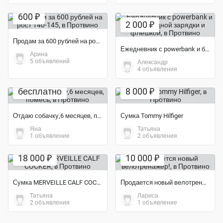
Экономия 33%
Экономия 33%
600 ₽
2 000 ₽
Продам за 600 рублей на рост 140-145
Ежедневник с powerbank и беспроводной зарядки и флешкой
Арина
5 объявлений
Александр
4 объявления
Экономия 38%
бесплатно
8 000 ₽
Отдаю собачку,6 месяцев, помесь
Сумка Tommy Hilfiger
Яна
Татьяна
1 объявление
2 объявления
Экономия 24%
Экономия 33%
18 000 ₽
10 000 ₽
Сумка MERVEILLE CALF COCKER
Продается новый велотренажер!
Татьяна
Лариса
2 объявления
1 объявление
Экономия 50%