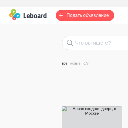
Подать
объявление
все
новые
б/у
30 000 ₽