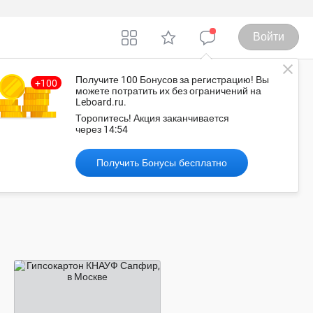
Войти
Получите 100 Бонусов
за регистрацию
! Вы
можете потратить их без ограничений на
Leboard.ru.
осква
Торопитесь!
Акция заканчивается
через
14:53
Рекомендованные объявления
Получить Бонусы бесплатно
договорная цена