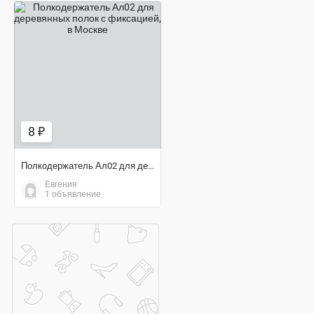
8 ₽
8 ₽
Полкодержатель Ал02 для деревянных полок с фиксацией
Евгения
1 объявление
договорная цена