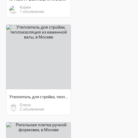
Корюн
1 объявление
договорная цена
Утеплитель для стройки, теплоизоляция из каменной ваты
Елена
2 объявления