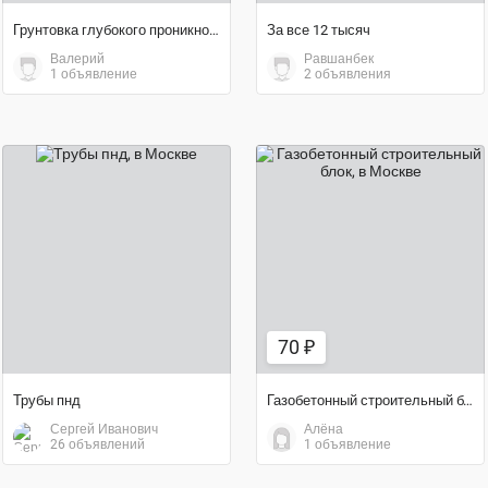
Грунтовка глубокого проникновения
За все 12 тысяч
Валерий
Равшанбек
1 объявление
2 объявления
договорная цена
70 ₽
70 ₽
Трубы пнд
Газобетонный строительный блок
Сергей Иванович
Алёна
26 объявлений
1 объявление