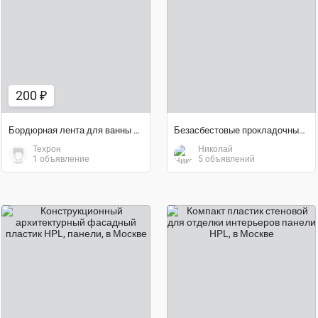
200 ₽
договорная цена
200 ₽
Бордюрная лента для ванны и кухни самоклеящаяся 3,2 м*6 см
Безасбестовые прокладочные материалы. Парониты ВАТИ
Техрон
Николай
1 объявление
5 объявлений
договорная цена
договорная цена