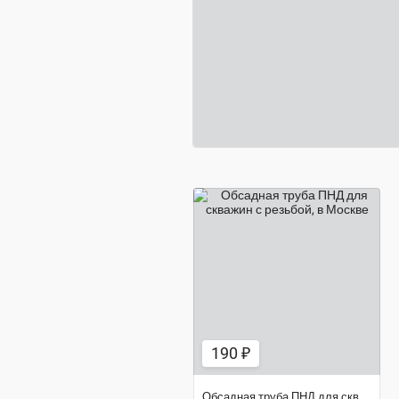
190 ₽
190 ₽
Обсадная труба ПНД для скважин с резьбой