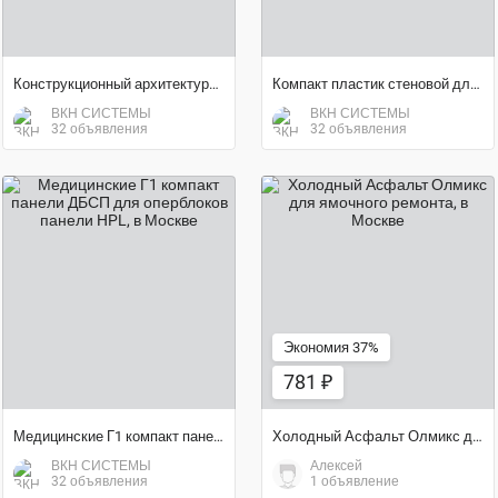
Конструкционный архитектурный фасадный пластик HPL, панели
Компакт пластик стеновой для отделки интерьеров панели HPL
ВКН СИСТЕМЫ
ВКН СИСТЕМЫ
32 объявления
32 объявления
781 ₽
договорная цена
Экономия 37%
781 ₽
Медицинские Г1 компакт панели ДБСП для оперблоков панели HPL
Холодный Асфальт Олмикс для ямочного ремонта
ВКН СИСТЕМЫ
Алексей
32 объявления
1 объявление