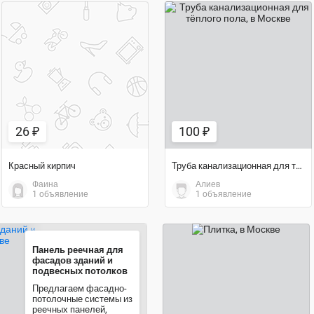
26 ₽
100 ₽
26 ₽
100 ₽
Красный кирпич
Труба канализационная для тёплого пола
Фаина
Алиев
1 объявление
1 объявление
Панель реечная для
1 500 ₽
фасадов зданий и
подвесных потолков
Предлагаем фасадно-
потолочные системы из
реечных панелей,