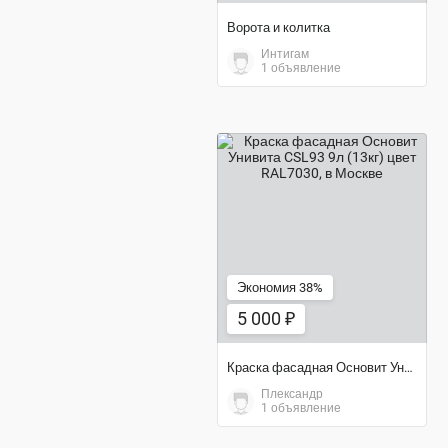
Ворота и колитка
Интигам
1 объявление
5 000 ₽
Экономия 38%
5 000 ₽
Краска фасадная Основит Унивита CSL93 9л (13кг) цвет RAL7030
Плександр
1 объявление