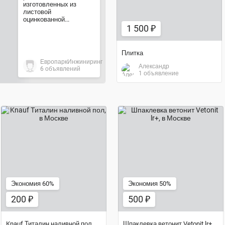
изготовленных из
листовой
оцинкованной...
1 500 ₽
Плитка
ЕвропаркИнжиниринг
Александр
6 объявлений
1 объявление
200 ₽
500 ₽
Экономия 60%
Экономия 50%
200 ₽
500 ₽
Knauf Титалин наливной пол
Шпаклевка ветонит Vetonit lr+