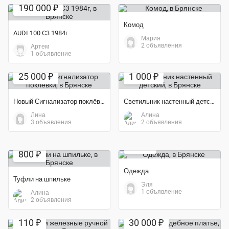
190 000 ₽
Комод
AUDI 100 C3 1984г
Мария
2 объявления
Артем
1 объявление
Экономия 17%
Экономия 33%
25 000 ₽
1 000 ₽
Новый Сигнализатор поклёвки
Светильник настенный детский
Лина
Алина
3 объявления
2 объявления
Экономия 50%
Экономия 60%
500 ₽
800 ₽
Одежда
Туфли на шпильке
Эля
1 объявление
Алина
2 объявления
Экономия 40%
110 ₽
30 000 ₽