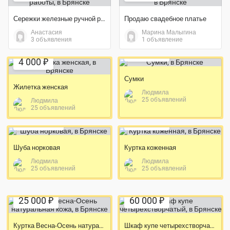
Сережки железные ручной работы
Продаю свадебное платье
Анастасия
Марина Малыгина
Экономия 25%
3 объявления
1 объявление
Экономия 15%
12 000 ₽
4 000 ₽
Сумки
Жилетка женская
Людмила
25 объявлений
Людмила
Экономия 18%
Экономия 16%
25 объявлений
115 000 ₽
38 000 ₽
Шуба норковая
Куртка коженная
Людмила
Людмила
25 объявлений
25 объявлений
Экономия 29%
Экономия 60%
25 000 ₽
60 000 ₽
Куртка Весна-Осень натуральная кожа
Шкаф купе четырехстворчатый