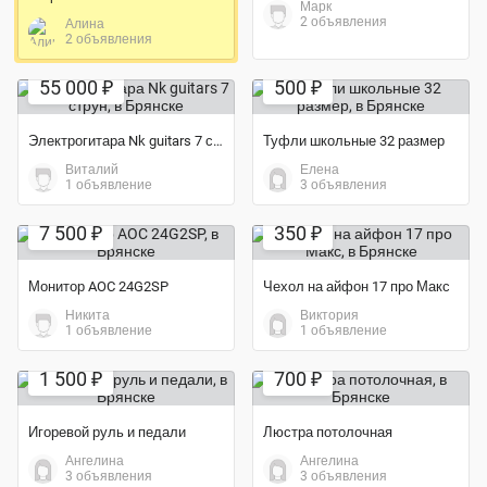
Марк
2 объявления
Алина
2 объявления
Экономия 8%
55 000 ₽
500 ₽
Электрогитара Nk guitars 7 струн
Туфли школьные 32 размер
Виталий
Елена
1 объявление
3 объявления
Экономия 52%
Экономия 12%
7 500 ₽
350 ₽
Монитор AOC 24G2SP
Чехол на айфон 17 про Макс
Никита
Виктория
1 объявление
1 объявление
1 500 ₽
700 ₽
Игоревой руль и педали
Люстра потолочная
Ангелина
Ангелина
3 объявления
3 объявления