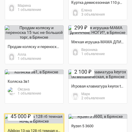
Куртка демисезонная 110 размер
Марина
1 объявление
Елена
3 объявления
Экономия 57%
299 ₽
Мягкая игрушка-МАМА ДЛИННЫЕ НОГИ?
Продам коляску и переноска 15 тыс не большой торг
Вероника
1 объявление
Алла
Экономия 60%
1 объявление
Экономия 16%
14 000 ₽
2 100 ₽
Коляска 3в1
Игровая клавиатура keyrox tkl механическая
Оксана
1 объявление
Марк
2 объявления
Экономия 20%
Экономия 10%
3 200 ₽
45 000 ₽
Ryzen 5 3600
Айфон 13 на 128 гб темная ночь