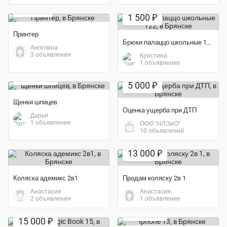
Экономия 67%
1 500 ₽
1 500 ₽
Принтер
Брюки палаццо школьные 122
Ангелина
3 объявления
Кристина
1 объявление
20 000 ₽
5 000 ₽
Щенки шпицев
Оценка ущерба при ДТП
Дарья
1 объявление
ООО "НЛЭиО"
10 объявлений
Экономия 63%
13 000 ₽
Коляска адемикс 2в1
Продам коляску 2в 1
Анастасия
Анастасия
2 объявления
1 объявление
Экономия 73%
20 000 ₽
15 000 ₽