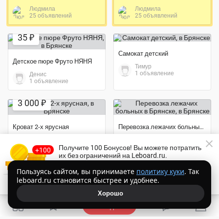
Людмила
Людмила
25 объявлений
25 объявлений
Экономия 73%
35 ₽
Самокат детский
Детское пюре Фруто НЯНЯ
Тимур
1 объявление
Денис
1 объявление
3 000 ₽
Кроват 2-х ярусная
Перевозка лежачих больных в Брянске
Юлия
Лариса
Экономия 28%
1 объявление
1 объявление
Получите 100 Бонусов
! Вы можете потратить
Экономия 22%
их без ограничений на Leboard.ru.
3 000 ₽
3 100 ₽
Торопитесь!
Осталось
14:54
Пользуясь сайтом, вы принимаете
политику куки
. Так
leboard.ru становится быстрее и удобнее.
Получить Бонусы бесплатно
Костюм с юбкой
Костюм двойка женский
Хорошо
Ирина
2 объявления
Ирина
Подать
2 объявления