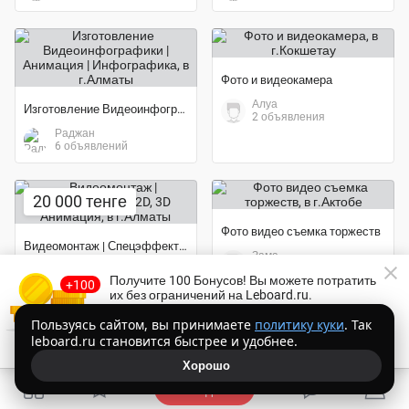
Фото и видеокамера
Алуа
Изготовление Видеоинфографики | Анимация | Инфографика
2 объявления
Раджан
6 объявлений
20 000 тенге
Фото видео съемка торжеств
Видеомонтаж | Спецэффекты | 2D, 3D Анимация
Зама
1 объявление
Раджан
Получите 100 Бонусов
! Вы можете потратить
6 объявлений
их без ограничений на Leboard.ru.
Торопитесь!
Осталось
14:52
Пользуясь сайтом, вы принимаете
политику куки
. Так
leboard.ru становится быстрее и удобнее.
Получить Бонусы бесплатно
Хорошо
Подать
ВИДЕО-РОЛИК! качественный видеомонтаж и многое другое!