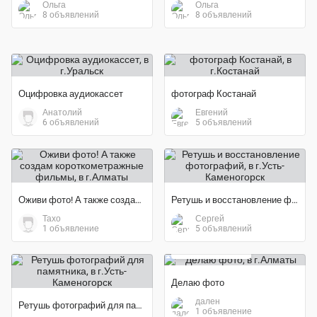
Ольга
Ольга
8 объявлений
8 объявлений
Оцифровка аудиокассет
фотограф Костанай
Анатолий
Евгений
6 объявлений
5 объявлений
Оживи фото! А также создам короткометражные фильмы
Ретушь и восстановление фотографий
Тахо
Сергей
1 объявление
5 объявлений
1 000 тенге
Делаю фото
дален
Ретушь фотографий для памятника
1 объявление