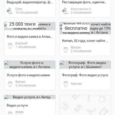
Ведущий, видеооператор, фотограф, режиссёр, сценарист диктор
Реставрация фото, оцветнение старых фотографий
Олег
Константин А
16 объявлений
2 объявления
25 000 тенге
бесплатно
Фото и видеосъемка в Алматы
Roman, 52 года, хочет найти новых друзей – Скидка до 15% на...
Евгений
1 объявление
Roman
2 объявления
Услуги фото и видеосъемки
Фотограф. Фото видео услуги
Roman
Нурлан
2 объявления
Видео услуги
RSMG