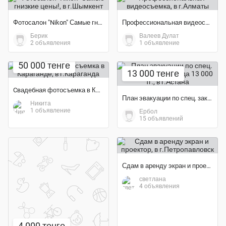
Фотосалон "Nikon" Самые гнизкие цены!
Профессиональная видеосъемка
Берик
Валеев Дулат
2 объявления
1 объявление
50 000 тенге
13 000 тенге
Cвадебная фотосъемка в Караганде
План эвакуации по спец. заказу в виде стенда 13 000 тг.
Никита
1 объявление
Ербол
15 объявлений
Сдам в аренду экран и проектор
светлана
4 объявления
4 000 тенге