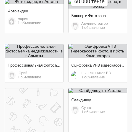
60 000 тенге
Фото видео
Баннер и Фото зона
мария
1 объявление
Администратор
1 объявление
Профессиональная фотосъёмка недвижимости
Оцифровка VHS видеокассет и фото
Юрий
Шишлянников ВВ
1 объявление
1 объявление
Слайд-шоу
Сунгат
1 объявление