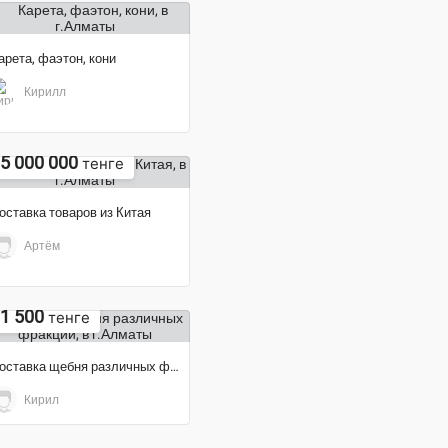
арета, фаэтон, кони
Кирилл
5 000 000
тенге
оставка товаров из Китая
Артём
1 500
тенге
Доставка щебня различных фракций
Кирил