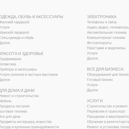
ОДЕЖДА, ОБУВЬ И АКСЕССУАРЫ
ЭЛЕКТРОНИКА
Женский гардероб
Телефоны и связь
Услуги
Аудио, видео, телевизор
Мужской гардероб
Автомобильная техника
Спец.одежда и обувь
Компьютерная техника
Другое
Фотоаппараты
Приставки и видеоигры
КРАСОТА И ЗДОРОВЬЕ
Услуги
Другое
Парфюмерия
Косметика
ВСЕ ДЛЯ БИЗНЕСА
Приборы и аксессуары
Услуги салонов и частных мастеров
Оборудование для бизне
Другое
Готовый бизнес
Услуги
ДЛЯ ДОМА И ДАЧИ
Другое
Ремонт и строительство
УСЛУГИ
Мебель
Продукты питания
Строительство и ремонт
Бытовая техника
Перевозки и транспорт
Все для дачи
Праздники и мероприяти
Предметы интерьера, искусство
Обучение и репетиторст
Посуда и кухонные принадлежности
Ремонт и установка техн