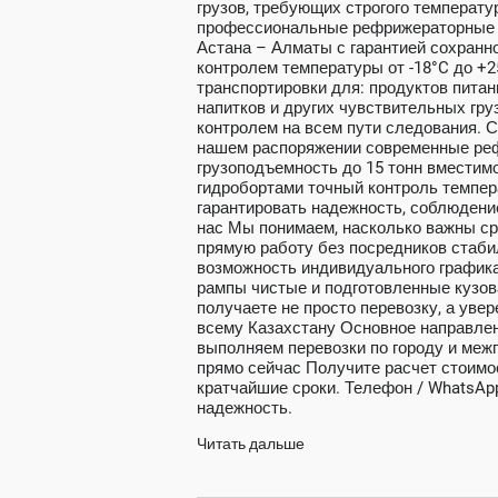
грузов, требующих строгого температ
профессиональные рефрижераторные 
Астана – Алматы с гарантией сохранно
контролем температуры от -18°C до 
транспортировки для: продуктов пита
напитков и других чувствительных гр
контролем на всем пути следования. 
нашем распоряжении современные реф
грузоподъемность до 15 тонн вместим
гидробортами точный контроль темпер
гарантировать надежность, соблюдени
нас Мы понимаем, насколько важны сро
прямую работу без посредников стаб
возможность индивидуального графика
рампы чистые и подготовленные кузо
получаете не просто перевозку, а уве
всему Казахстану Основное направле
выполняем перевозки по городу и межг
прямо сейчас Получите расчет стоимос
кратчайшие сроки. Телефон / WhatsApp
надежность.
Читать дальше