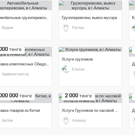
Автомобильные грузоперевозки
Грузоперевозки, вывоз мусора
К
Вадим
Руслан
000
тенге
Услуги грузчиков
Доставка комплексных Обедов в Алматы!
Д
Ельпан
Администратор
000 000
2 000
тенге
тенге
авка товаров из Китая
Услуги Грузчиков по часовой оплата Алматы
Артём
Алишер