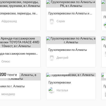
Грузоперевозки, переезды, перевозки, грузчики
Грузоперевозки по Алматы и РК
Абдурашид
Серик
Г
Грузоперевозки по Алматы
Аренда-пассажирские перевозки TOYOTA HIACE 4WD 10мест
Дмитрий
Олжас
17
тенге
200
тенге
Грузоперевозки
чики по г. Алматы
Наталья
менеджер