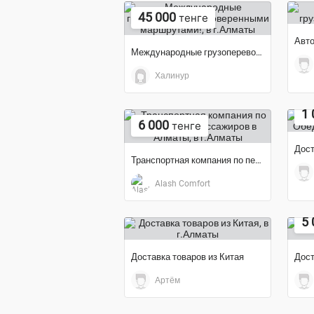
45 000
тенге
Международные грузоперевозки проверенными маршрутами!
Халинур
1 
6 000
тенге
Транспортная компания по перевозкам пассажиров в Алматы
Alash Comfort
5 
Доставка товаров из Китая
Дост
Артём