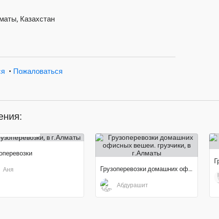
маты, Казахстан
ся
•
Пожаловаться
ения:
000
тенге
оперевозки
Г
Грузоперевозки домашних офисных вешеи. грузчики
Аня
Абдурашит