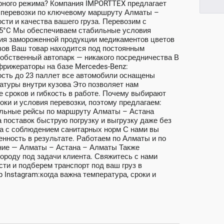
урного режима? Компания IMPORTTEX предлагает
перевозки по ключевому маршруту Алматы –
сти и качества вашего груза. Перевозим с
+25°C Мы обеспечиваем стабильные условия
ния замороженной продукции медикаментов цветов
узов Ваш товар находится под постоянным
Собственный автопарк — никакого посредничества В
рижераторы на базе Mercedes-Benz:
ость до 23 паллет все автомобили оснащены
атуры внутри кузова Это позволяет нам
е сроков и гибкость в работе. Почему выбирают
ки и условия перевозки, поэтому предлагаем:
ильные рейсы по маршруту Алматы – Астана
 поставок быструю погрузку и выгрузку даже без
ва с соблюдением санитарных норм С нами вы
ренность в результате. Работаем по Алматы и по
ние — Алматы – Астана – Алматы Также
ороду под задачи клиента. Свяжитесь с нами
ти и подберем транспорт под ваш груз в
 Instagram:когда важна температура, сроки и