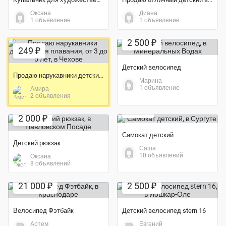
Оксана
Диана
1 объявление
1 объявление
2 500 ₽
249 ₽
Детский велосипед
Продаю нарукавники детские для плавания, от 3 до 5 лет
Марина
1 объявление
Амира
Экономия 75%
2 объявления
500 ₽
2 000 ₽
Самокат детский
Детский рюкзак
Саша
10 объявлений
Оксана
8 объявлений
Экономия 16%
21 000 ₽
2 500 ₽
Велосипед Фэтбайк
Детский велосипед stern 16
Артем
Евгений