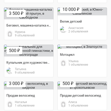
Экономия 41%
10 000 ₽
3 500 ₽
Велик детский
Беговел, машинка-каталка надувной прыгун
Анастасия
2 объявления
Нуриза
9 объявлений
16 000 ₽
Экономия 83%
500 ₽
Мотоцикл
Ульяна
Купальник для художественной гимнастики
1 объявление
Татьяна
9 объявлений
Экономия 70%
3 000 ₽
500 ₽
Продам велосипед
Продам детский велосипед
Наталья
Алиса
Экономия 25%
1 объявление
1 объявление