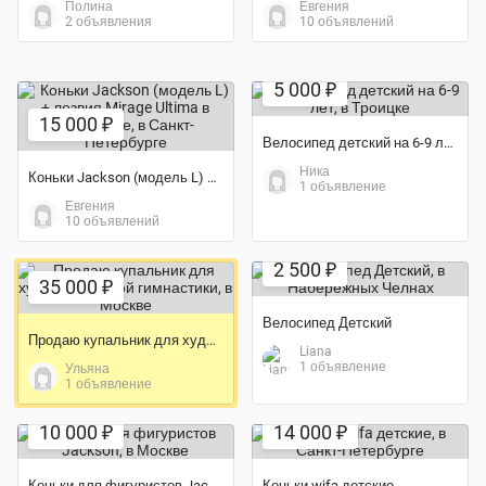
Полина
Евгения
2 объявления
10 объявлений
5 000 ₽
15 000 ₽
Велосипед детский на 6-9 лет
Ника
Коньки Jackson (модель L) + лезвия Mirage Ultima в комплекте
1 объявление
Евгения
10 объявлений
Экономия 58%
2 500 ₽
35 000 ₽
Велосипед Детский
Продаю купальник для художественной гимнастики
Liana
1 объявление
Ульяна
1 объявление
10 000 ₽
14 000 ₽
Коньки для фигуристов Jackson
Коньки wifa детские