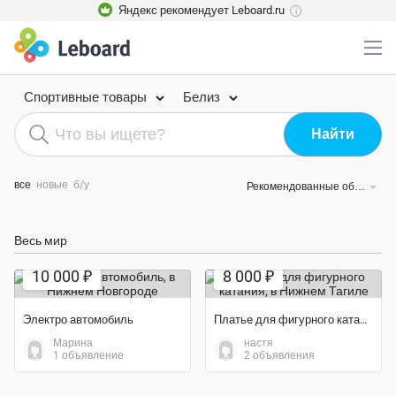
Яндекс рекомендует Leboard.ru
i
Спортивные товары
Белиз
все
новые
б/у
Рекомендованные объявления
Весь мир
Экономия 73%
10 000 ₽
8 000 ₽
Электро автомобиль
Платье для фигурного катания
Марина
настя
1 объявление
2 объявления
Экономия 38%