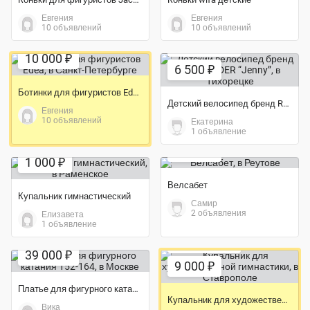
Евгения
Евгения
10 объявлений
10 объявлений
Экономия 57%
10 000 ₽
6 500 ₽
Ботинки для фигуристов Edea
Детский велосипед бренд ROYALRIDER “Jenny”
Евгения
10 объявлений
Екатерина
1 объявление
Экономия 44%
3 500 ₽
1 000 ₽
Велсабет
Купальник гимнастический
Самир
2 объявления
Елизавета
1 объявление
Экономия 40%
39 000 ₽
9 000 ₽
Платье для фигурного катания 152-164
Купальник для художественной гимнастики
Вика