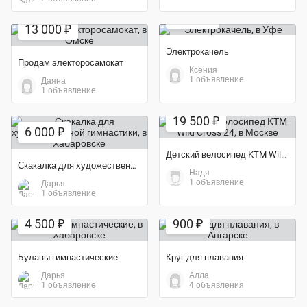
Экономия 66%
4 000 ₽
13 000 ₽
Электрокачель
Продам электоросамокат
Ксения
1 объявление
Даяна
1 объявление
Экономия 61%
19 500 ₽
6 000 ₽
Детский велосипед KTM Wild Cross 24
Скакалка для художественной гимнастики
Надя
1 объявление
Дарья
1 объявление
Экономия 38%
4 500 ₽
900 ₽
Булавы гимнастические
Круг для плавания
Дарья
Алла
1 объявление
4 объявления