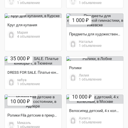
Экономия 40%
1 объявление
1 объявление
300 ₽
1 000 ₽
Круг для купания
Мария
Предметы для художественной гимнастики
4 объявления
Наталья
1 объявление
600 ₽
35 000 ₽
Ролики
DRESS FOR SALE. Платье юниоры-1
Лилия
1 объявление
safiya
1 объявление
Экономия 32%
10 000 ₽
10 000 ₽
Велосипед детский, 4 х колесный
Ролики Fila детские в прекрасном состоянии
Аэлита
1 объявление
Микаэль
Экономия 27%
1 объявление