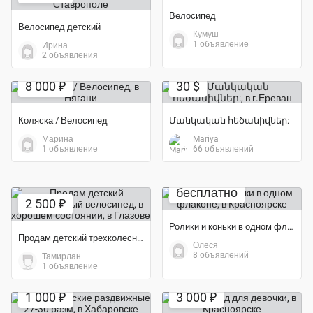
Велосипед
Велосипед детский
Кумуш
1 объявление
Ирина
2 объявления
8 000 ₽
30 $
Коляска / Велосипед
Մանկական հեծանիվներ:
Марина
Mariya
1 объявление
66 объявлений
бесплатно
2 500 ₽
Ролики и коньки в одном флаконе
Продам детский трехколесный велосипед, в хорошем состоянии
Олеся
8 объявлений
Тамирлан
1 объявление
Экономия 73%
1 000 ₽
3 000 ₽