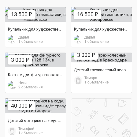
13 500 ₽
16 500 ₽
Купальник для художественной гимнастики
Купальник для художественной гимнастики
Дарья
Дарья
1 объявление
1 объявление
Экономия 40%
Экономия 46%
3 000 ₽
3 000 ₽
Детский трехколесный велосипед
Костюм для фигурного катания 128-134
Тамара
1 объявление
Нина
2 объявления
Экономия 11%
40 000 ₽
Детский мотоцикл на ходу. при покупки бензин идёт сразу 92
Тимофей
1 объявление