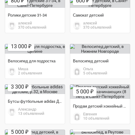
800 ₽
600 ₽
Ролики детские 31-34
Самокат детский
алексей
алексей
370 объявлений
370 объявлений
Экономия 35%
13 000 ₽
Велосипед для подростка
Велосипед детский
Миша
Ольга
2 объявления
5 объявлений
Экономия 34%
3 300 ₽
5 000 ₽
Бутсы футбольные adidas Детские, р.32
Продам детский хоккейный шлем. Для начинающих (8 лет)
Александр
13 объявлений
Евгения
Экономия 33%
10 объявлений
5 000 ₽
5 000 ₽