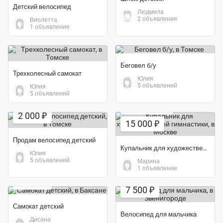
Детский велосипед
Людмила
2 объявления
Виолетта
1 объявление
Беговел б/у
Трехколесный самокат
Юлия
5 объявлений
Юлия
5 объявлений
Экономия 67%
Экономия 19%
2 000 ₽
15 000 ₽
Продам велосипед детский
Купальник для художественной гимнастики
Юлия
5 объявлений
Марина
1 объявление
Экономия 50%
1 500 ₽
7 500 ₽
Самокат детский
Велосипед для мальчика
Дисана