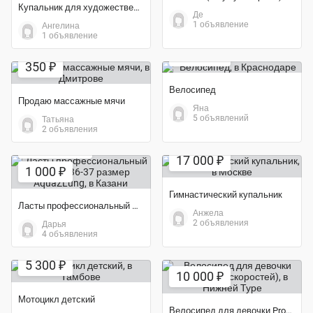
Купальник для художественной гимнастики
Де
1 объявление
Ангелина
Экономия 38%
1 объявление
10 000 ₽
350 ₽
Велосипед
Продаю массажные мячи
Яна
5 объявлений
Татьяна
2 объявления
Экономия 32%
Экономия 50%
17 000 ₽
1 000 ₽
Гимнастический купальник
Ласты профессиональный детские 36-37 размер AquaZLung
Анжела
2 объявления
Дарья
4 объявления
Экономия 47%
5 300 ₽
10 000 ₽
Мотоцикл детский
Велосипед для девочки Progress (6 скоростей)