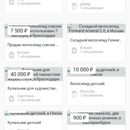
2 объявления
Давид
1 объявление
Экономия 25%
7 500 ₽
Складной велосипед Forward Arsenal 2.0
Продаю велосипед совсем новый бил использован 7 месяцев
Ксения
1 объявление
Ксения
1 объявление
10 000 ₽
40 000 ₽
Велосипед детский
Купальник для художественной гимнастики на рост 165+
Яоослав
1 объявление
Светлана
1 объявление
250 ₽
Экономия 31%
900 ₽
Купальник детский