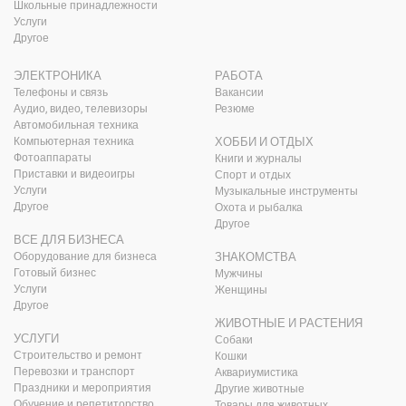
Школьные принадлежности
Услуги
Другое
ЭЛЕКТРОНИКА
РАБОТА
Телефоны и связь
Вакансии
Аудио, видео, телевизоры
Резюме
Автомобильная техника
Компьютерная техника
ХОББИ И ОТДЫХ
Фотоаппараты
Книги и журналы
Приставки и видеоигры
Спорт и отдых
Услуги
Музыкальные инструменты
Другое
Охота и рыбалка
Другое
ВСЕ ДЛЯ БИЗНЕСА
Оборудование для бизнеса
ЗНАКОМСТВА
Готовый бизнес
Мужчины
Услуги
Женщины
Другое
ЖИВОТНЫЕ И РАСТЕНИЯ
УСЛУГИ
Собаки
Строительство и ремонт
Кошки
Перевозки и транспорт
Аквариумистика
Праздники и мероприятия
Другие животные
Обучение и репетиторство
Товары для животных