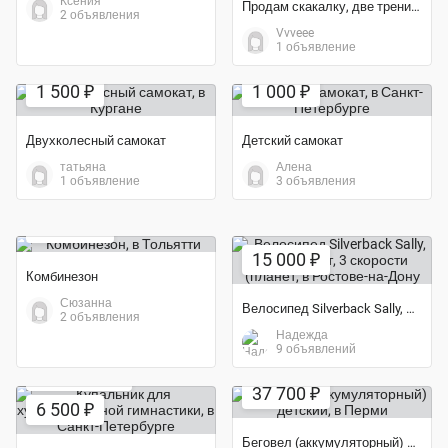
Ксения
Продам скакалку, две тренировочных резинки
2 объявления
Vvveee
1 объявление
Экономия 40%
1 500 ₽
1 000 ₽
Двухколесный самокат
Детский самокат
татьяна
Алена
1 объявление
3 объявления
Экономия 23%
23 000 ₽
15 000 ₽
Комбинезон
Сюзанна
Велосипед Silverback Sally, 20″, 6–9 лет, 3 скорости (планет
2 объявления
Надежда
9 объявлений
Экономия 16%
Экономия 57%
37 700 ₽
6 500 ₽
Беговел (аккумуляторный) детский