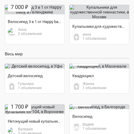
7 000 ₽
Велосипед 3 в 1 от Happy baby
Купальники для художественной гимнастики
Анна
2 объявления
анна
1 объявление
Экономия 16%
Весь мир
20 000 ₽
Детский велосипед
Квадроцикл
Гульнара
Жанна
1 объявление
1 объявление
Экономия 58%
850 ₽
1 700 ₽
Велосипед
Нетонущий новый купальник 98-104
Вадим
1 объявление
Валерия
Экономия 73%
2 объявления