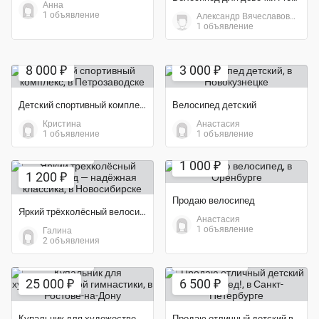
Анна
1 объявление
Александр Вячеславович
1 объявление
Экономия 64%
Экономия 70%
8 000 ₽
3 000 ₽
Детский спортивный комплекс
Велосипед детский
Кристина
Анастасия
1 объявление
1 объявление
Экономия 60%
1 000 ₽
1 200 ₽
Продаю велосипед
Яркий трёхколёсный велосипед — надёжная классика
Анастасия
1 объявление
Галина
2 объявления
Экономия 17%
Экономия 54%
25 000 ₽
6 500 ₽
Купальник для художественной гимнастики
Продаю отличный детский велосипед!