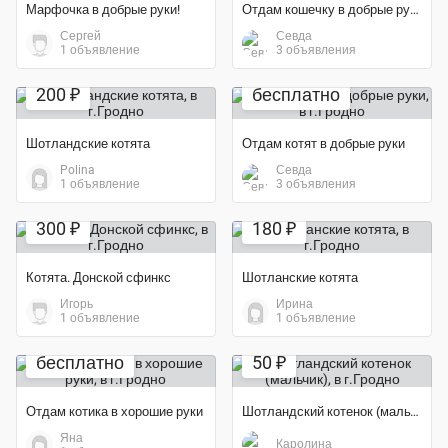
Марфочка в добрые руки!
Отдам кошечку в добрые руки
Сергей
Севда
1 объявление
3 объявления
200 ₽
бесплатно
Шотландские котята
Отдам котят в добрые руки
Polina
Севда
1 объявление
3 объявления
300 ₽
180 ₽
Котята. Донской сфинкс
Шотланские котята
Игорь
Ирина
1 объявление
1 объявление
бесплатно
50 ₽
Отдам котика в хорошие руки
Шотландский котенок (мальчик)
Яна
Каролина