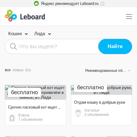
Яндекс рекомендует Leboard.ru
i
Кошки
Лида
все
новые
б/у
Рекомендованные объявления
бесплатно
бесплатно
Отдам кошку в добрые руки
Срочно ласковый кот ищет дом! Если нужно привезём в Минск!
Наталья
2 объявления
Елена
1 объявление
бесплатно