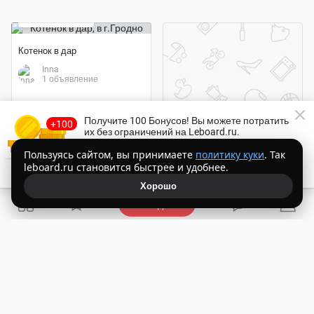
бесплатно
Котенок в дар
Inna
1 объявление
Получите 100 Бонусов
! Вы можете потратить
их без ограничений на Leboard.ru.
200 ₽
Торопитесь!
Осталось
14:54
Пользуясь сайтом, вы принимаете
политику куки
. Так
leboard.ru становится быстрее и удобнее.
Получить Бонусы бесплатно
Шотландский вислоухий котенок, з месяца
Хорошо
Евгения
Подать
1 объявление
бесплатно
70 ₽
Отдам кошечку
Диана
Британская длинношерстная кошечка
1 объявление
алеся
1 объявление