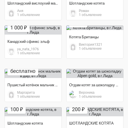
Шотландский вислоухий мальчик
Шотландские котята
Аня
Роман
1 объявление
1 объявление
150 ₽
1 000 ₽
Котята Британцы
Канадский сфинкс эльф
Виктория1321
1 объявление
ya_nata_1976
1 объявление
бесплатно
Пушистый котёнок мальчик в дар
Отдам котят за шоколадку Alpen gold
Маргарита
Вероника
1 объявление
1 объявление
100 ₽
200 ₽
Шотландские котята
ШОТЛАНДСКИЕ КОТЯТА