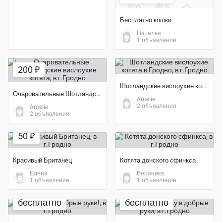
Бесплатно кошки
Наталья
1 объявление
200 ₽
Шотландские вислоухие котята в Гродно
Очаровательные Шотландские вислоухие котята
Amelie
2 объявления
Amelie
2 объявления
50 ₽
Красивый Британец
Котята донского сфинкса
Елена
Вероника
1 объявление
1 объявление
бесплатно
бесплатно