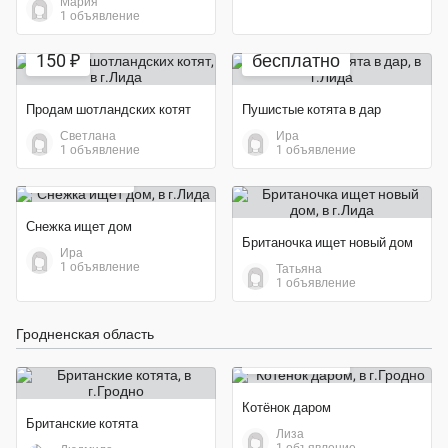
Мария
1 объявление
150 ₽
бесплатно
Продам шотландских котят
Пушистые котята в дар
Светлана
Ира
1 объявление
1 объявление
бесплатно
Снежка ищет дом
Британочка ищет новый дом
Ира
1 объявление
Татьяна
1 объявление
Гродненская область
бесплатно
Котёнок даром
Британские котята
Лиза