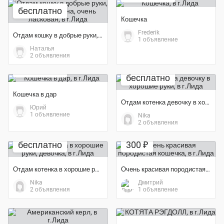
бесплатно
Кошечка
Frederik
Отдам кошку в добрые руки, к лотку приучена, очень ласковая
1 объявление
Наталья
2 объявления
бесплатно
бесплатно
Кошечка в дар
Отдам котенка девочку в хорошие руки
Юрий
1 объявление
Nika
2 объявления
бесплатно
300 ₽
Отдам котенка в хорошие руки, девочка
Очень красивая породистая кошечка
Nika
Дмитрий
2 объявления
1 объявление