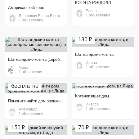
КОТЯТА РЭГДОЛЛ
Американский керл
Елена
1 объявление
Ярошевич Елена Викто
1 объявление
130 ₽
Шотландские котята
Шотландские котята (серебристые шиншиллаы)
Ирина
1 объявление
Мила
1 объявление
бесплатно
бесплатно
Котенок ищет дом
Помогите найти дом брошеным котятам
Инесса
1 объявление
Александр
1 объявление
Экономия 42%
150 ₽
70 ₽