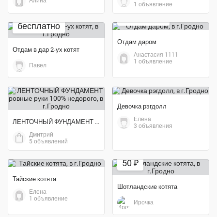
Алина
1 объявление
бесплатно
бесплатно
Отдам даром
Отдам в дар 2-ух котят
Анастасия 1111
1 объявление
Павел
Девочка рэгдолл
Елена
ЛЕНТОЧНЫЙ ФУНДАМЕНТ ровные руки 100% недорого
3 объявления
Дмитрий
5 объявлений
Экономия 50%
50 ₽
Тайские котята
Шотландские котята
Елена
1 объявление
Ирочка