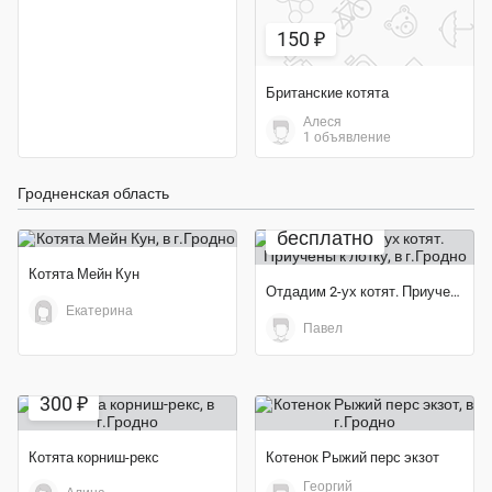
150 ₽
Британские котята
Алеся
1 объявление
Гродненская область
бесплатно
Котята Мейн Кун
Отдадим 2-ух котят. Приучены к лотку
Екатерина
Павел
300 ₽
Котята корниш-рекс
Котенок Рыжий перс экзот
Георгий