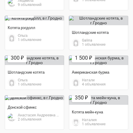
1 объявление
Людмила
9 объявлений
40 000 ₽
Котята рэгдолл
Шотландские котята
Ольга
1 объявление
Galina
1 объявление
300 ₽
1 500 ₽
Шотландские котята
Американская бурма
Ольга
Натали
Экономия 71%
1 объявление
4 объявления
100 ₽
350 ₽
Донской сфинкс
Котята мейн-куна
Анастасия Андреевна Мисюк
2 объявления
Наталия
1 объявление