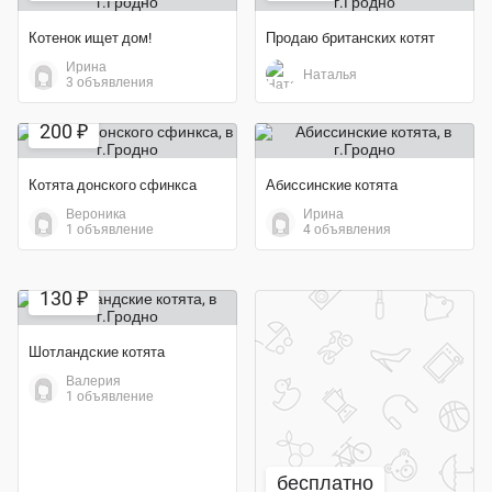
Котенок ищет дом!
Продаю британских котят
Ирина
Наталья
3 объявления
200 ₽
Котята донского сфинкса
Абиссинские котята
Вероника
Ирина
1 объявление
4 объявления
130 ₽
Шотландские котята
Валерия
1 объявление
бесплатно