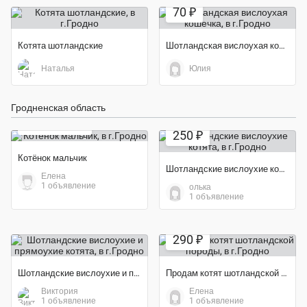
70 ₽
Котята шотландские
Шотландская вислоухая кошечка
Наталья
Юлия
Гродненская область
бесплатно
250 ₽
Котёнок мальчик
Шотландские вислоухие котята
Елена
1 объявление
олька
1 объявление
290 ₽
Шотландские вислоухие и прямоухие котята
Продам котят шотландской породы
Виктория
Елена
1 объявление
1 объявление