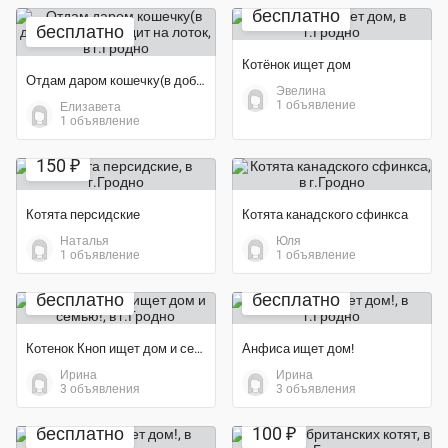
бесплатно
бесплатно
Котёнок ищет дом
Отдам даром кошечку(в добрые руки), ходит на лоток
Эвелина
1 объявление
Елизавета
1 объявление
150 ₽
Котята персидские
Котята канадского сфинкса
Наталья
Юля
1 объявление
1 объявление
бесплатно
бесплатно
Котенок Кноп ищет дом и семью!
Анфиса ищет дом!
Ирина
Ирина
3 объявления
3 объявления
бесплатно
100 ₽