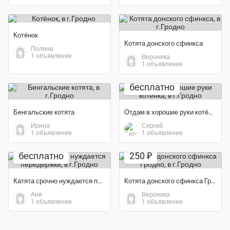
Котёнок
Котята донского сфинкса
Полина
1 объявление
Вероника
1 объявление
бесплатно
Бенгальские котята
Отдам в хорошие руки котёнка
Ирина
Сергей
1 объявление
1 объявление
бесплатно
250 ₽
Катята срочно нуждается передержки
Котята донского сфинкса Гродно
Аня
Вероника
1 объявление
1 объявление