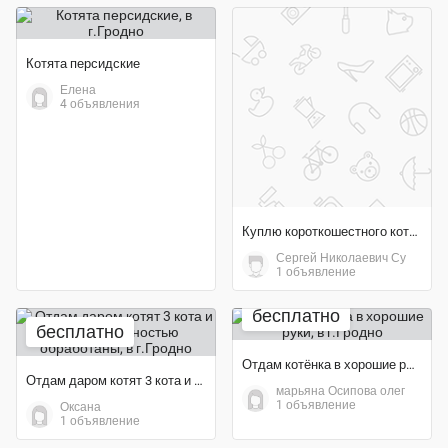
Котята персидские
Елена
4 объявления
Куплю короткошестного котёнка британца
Сергей Николаевич Су
1 объявление
бесплатно
бесплатно
Отдам котёнка в хорошие руки
Отдам даром котят 3 кота и 1 кошку. полностью обработаны
марьяна Осипова олег
1 объявление
Оксана
1 объявление